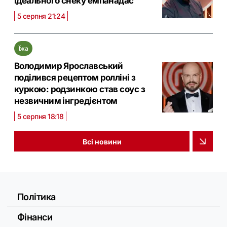
ідеального снеку емпанадас
5 серпня 21:24
Їжа
Володимир Ярославський
поділився рецептом ролліні з
куркою: родзинкою став соус з
незвичним інгредієнтом
5 серпня 18:18
Всі новини
Політика
Фінанси