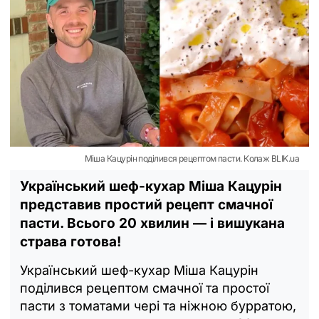
Міша Кацурін поділився рецептом пасти. Колаж BLIK.ua
Український шеф-кухар Міша Кацурін
представив простий рецепт смачної
пасти. Всього 20 хвилин — і вишукана
страва готова!
Український шеф-кухар Міша Кацурін
поділився рецептом смачної та простої
пасти з томатами чері та ніжною бурратою,