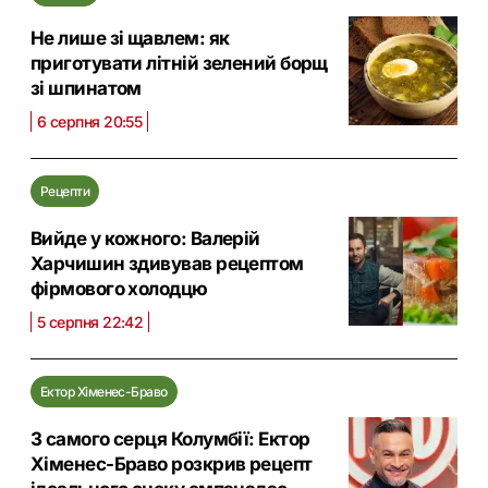
Не лише зі щавлем: як
приготувати літній зелений борщ
зі шпинатом
6 серпня 20:55
Рецепти
Вийде у кожного: Валерій
Харчишин здивував рецептом
фірмового холодцю
5 серпня 22:42
Ектор Хіменес-Браво
З самого серця Колумбії: Ектор
Хіменес-Браво розкрив рецепт