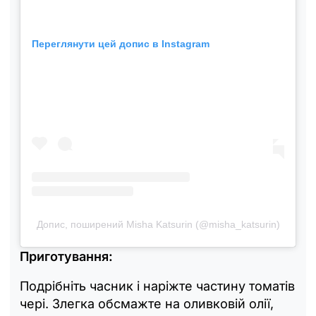
Переглянути цей допис в Instagram
Допис, поширений Misha Katsurin (@misha_katsurin)
Приготування:
Подрібніть часник і наріжте частину томатів
чері. Злегка обсмажте на оливковій олії,