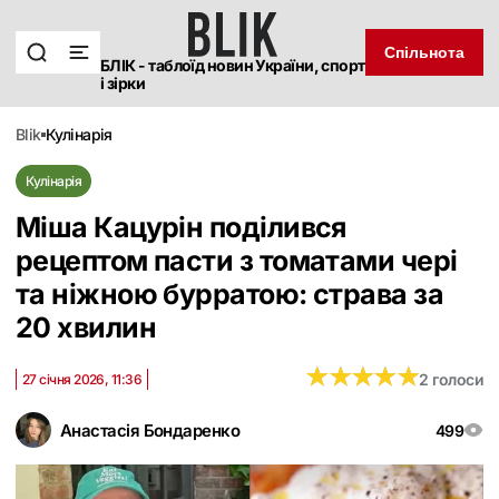
Спільнота
БЛІК - таблоїд новин України, спорт
і зірки
blik
кулінарія
Кулінарія
Міша Кацурін поділився
рецептом пасти з томатами чері
та ніжною бурратою: страва за
20 хвилин
★
★
★
★
★
★
★
★
★
★
2 голоси
27 січня 2026, 11:36
Анастасія Бондаренко
499