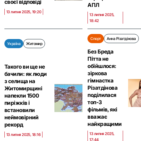
своєї відповіді
АПЛ
13 липня 2025, 19:20
13 липня 2025,
18:42
Спорт
Анна Різатдінова
Україна
Житомир
Без Бреда
Пітта не
обійшлося:
Такого ви ще не
зіркова
бачили: як люди
гімнастка
з селища на
Різатдінова
Житомирщині
поділилася
напекли 1500
топ-3
пиріжків і
фільмів, які
встановили
вважає
неймовірний
найкращими
рекорд
13 липня 2025,
13 липня 2025, 18:16
17:44