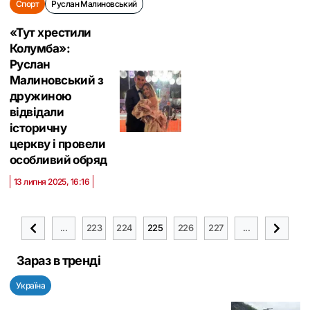
Спорт
Руслан Малиновський
«Тут хрестили
Колумба»:
Руслан
Малиновський з
дружиною
відвідали
історичну
церкву і провели
особливий обряд
13 липня 2025, 16:16
...
223
224
225
226
227
...
Зараз в тренді
Україна