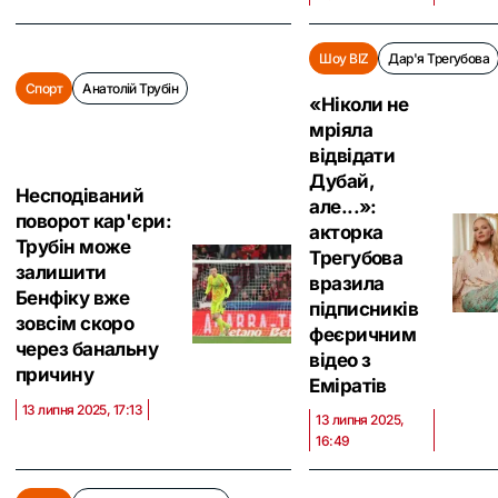
Шоу BIZ
Дар'я Трегубова
Спорт
Анатолій Трубін
«Ніколи не
мріяла
відвідати
Дубай,
Несподіваний
але...»:
поворот кар'єри:
акторка
Трубін може
Трегубова
залишити
вразила
Бенфіку вже
підписників
зовсім скоро
феєричним
через банальну
відео з
причину
Еміратів
13 липня 2025, 17:13
13 липня 2025,
16:49