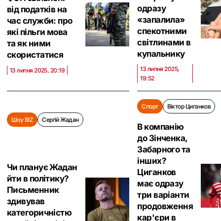
одразу
від податків на
«запалила»
час служби: про
спекотними
які пільги мова
світлинами в
та як ними
купальнику
скористатися
13 липня 2025,
13 липня 2025, 20:19
19:52
Спорт
Віктор Циганков
Шоу BIZ
Сергій Жадан
В компанію
до Зінченка,
Забарного та
інших?
Чи планує Жадан
Циганков
йти в політику?
має одразу
Письменник
три варіанти
здивував
продовження
категоричністю
кар'єри в