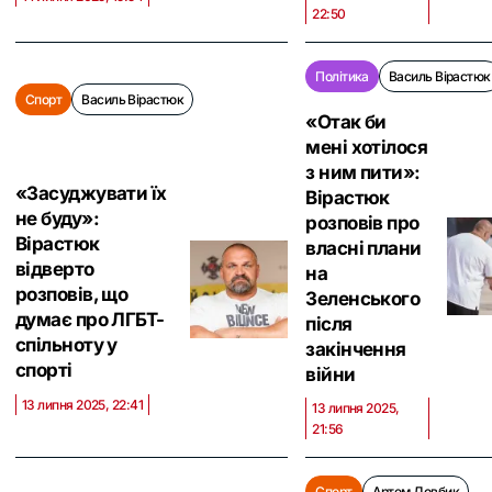
22:50
Політика
Василь Вірастюк
Спорт
Василь Вірастюк
«Отак би
мені хотілося
з ним пити»:
«Засуджувати їх
Вірастюк
не буду»:
розповів про
Вірастюк
власні плани
відверто
на
розповів, що
Зеленського
думає про ЛГБТ-
після
спільноту у
закінчення
спорті
війни
13 липня 2025, 22:41
13 липня 2025,
21:56
Спорт
Артем Довбик