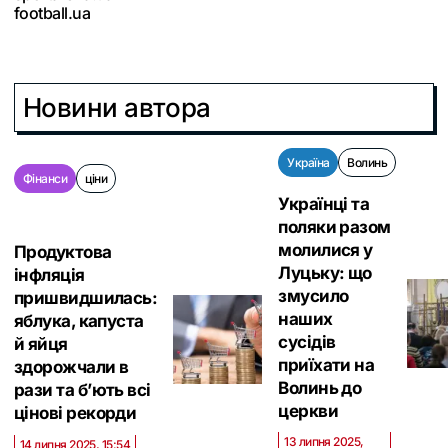
football.ua
Новини автора
Україна
Волинь
Фінанси
ціни
Українці та
поляки разом
молилися у
Продуктова
Луцьку: що
інфляція
змусило
пришвидшилась:
наших
яблука, капуста
сусідів
й яйця
приїхати на
здорожчали в
Волинь до
рази та б’ють всі
церкви
цінові рекорди
13 липня 2025,
14 липня 2025, 15:54