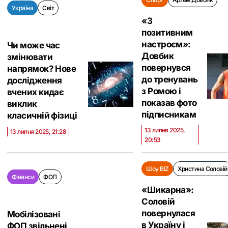
Україна
Світ
«З
позитивним
настроєм»:
Чи може час
Довбик
змінювати
повернувся
напрямок? Нове
до тренувань
дослідження
з Ромою і
вчених кидає
показав фото
виклик
підписникам
класичній фізиці
13 липня 2025,
13 липня 2025, 21:28
20:53
Шоу BIZ
Христина Соловій
Фінанси
ФОП
«Шикарна»:
Соловій
повернулася
Мобілізовані
в Україну і
ФОП звільнені