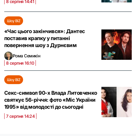
8 серпня 14:41
Шоу BIZ
«Час цього закінчився»: Дантес
поставив крапку у питанні
повернення шоу з Дурнєвим
Рома Семикін
8 серпня 16:10
Шоу BIZ
Секс-символ 90-х Влада Литовченко
святкує 56-річчя: фото «Міс України
1995» від молодості до сьогодні
7 серпня 14:24