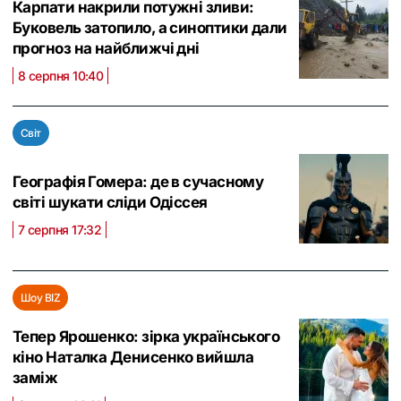
Карпати накрили потужні зливи:
Буковель затопило, а синоптики дали
прогноз на найближчі дні
8 серпня 10:40
Світ
Географія Гомера: де в сучасному
світі шукати сліди Одіссея
7 серпня 17:32
Шоу BIZ
Тепер Ярошенко: зірка українського
кіно Наталка Денисенко вийшла
заміж