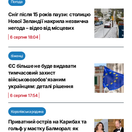
Погода
Сніг після 15 років паузи: столицю
Нової Зеландії накрила незвична
негода – відео від місцевих
6 серпня 18:04
біженці
ЄС більше не буде видавати
тимчасовий захист
військовозобов'язаним
українцям: деталі рішення
6 серпня 17:54
Королівська родина
Приватний острів на Карибах та
гольф у маєтку Балморал: як