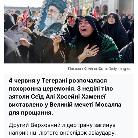
Похорон Хаменеї. Фото: Getty Images
4 червня у Тегерані розпочалася
похоронна церемонія. З неділі тіло
аятоли Сеїд Алі Хосейні Хаменеї
виставлено у Великій мечеті Мосалла
для прощання.
Другий Верховний лідер Ірану загинув
наприкінці лютого внаслідок авіаудару.