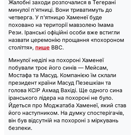
Жалобні заходи розпочалися в Тегерані
минулої п'ятниці. Вони триватимуть до
четверга. У п'ятницю Хаменеї буде
поховано на території мавзолею Імама
Рези. Іранські офіційні особи вже встигли
назвати церемонію прощання «похороном
століття»,
пише
ВВС.
Минулої неділі на похороні Хаменеї
побували троє його синів — Мейсам,
Мостафа та Масуд. Компанією їм склали
президент країни Масуд Пезешкіан та
голова КСІР Ахмад Вахіді. Ще одного сина
іранського лідера на похороні не було.
Йдеться про Моджатаба Хаменеї, який став
його наступником. На думку спостерігачів,
він був відсутній на похороні з міркувань
безпеки.