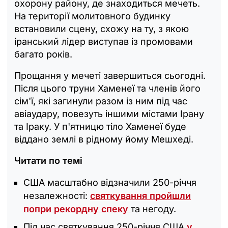
охорону району, де знаходиться мечеть.
На території молитовного будинку
встановили сцену, схожу на ту, з якою
іранський лідер виступав із промовами
багато років.
Прощання у мечеті завершиться сьогодні.
Після цього труни Хаменеї та членів його
сім'ї, які загинули разом із ним під час
авіаудару, повезуть іншими містами Ірану
та Іраку. У п'ятницю тіло Хаменеї буде
віддано землі в рідному йому Мешхеді.
Читати по темі
США масштабно відзначили 250-річчя
незалежності:
святкування пройшли
попри рекордну спеку
та негоду.
Під час святкування 250-річчя США
у