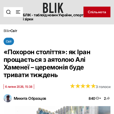
Спільнота
БЛІК - таблоїд новин України, спорт
і зірки
blik
світ
Світ
«Похорон століття»: як Іран
прощається з аятолою Алі
Хаменеї – церемонія буде
тривати тиждень
★
★
★
★
★
★
★
★
★
★
3 голоси
6 липня 2026, 15:38
Микита Образцов
840
2