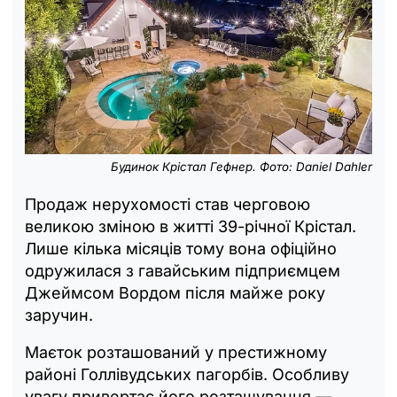
Будинок Крістал Гефнер. Фото: Daniel Dahler
Продаж нерухомості став черговою
великою зміною в житті 39-річної Крістал.
Лише кілька місяців тому вона офіційно
одружилася з гавайським підприємцем
Джеймсом Вордом після майже року
заручин.
Маєток розташований у престижному
районі Голлівудських пагорбів. Особливу
увагу привертає його розташування —