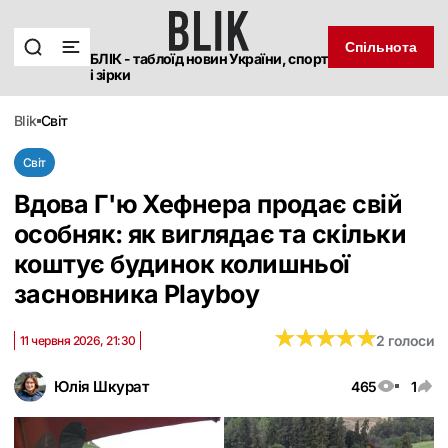
Спільнота
БЛІК - таблоїд новин України, спорт
і зірки
blik
світ
Світ
Вдова Г'ю Хефнера продає свій
особняк: як виглядає та скільки
коштує будинок колишньої
засновника Playboy
★
★
★
★
★
★
★
★
★
★
2 голоси
11 червня 2026, 21:30
Юлія Шкурат
465
1