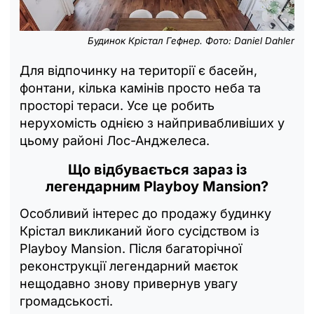
Будинок Крістал Гефнер. Фото: Daniel Dahler
Для відпочинку на території є басейн,
фонтани, кілька камінів просто неба та
просторі тераси. Усе це робить
нерухомість однією з найпривабливіших у
цьому районі Лос-Анджелеса.
Що відбувається зараз із
легендарним Playboy Mansion?
Особливий інтерес до продажу будинку
Крістал викликаний його сусідством із
Playboy Mansion. Після багаторічної
реконструкції легендарний маєток
нещодавно знову привернув увагу
громадськості.