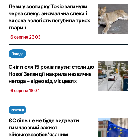
Леви у зоопарку Токіо загинули
через спеку: аномальна спека і
висока вологість погубила трьох
тварин
6 серпня 23:03
Погода
Сніг після 15 років паузи: столицю
Нової Зеландії накрила незвична
негода – відео від місцевих
6 серпня 18:04
біженці
ЄС більше не буде видавати
тимчасовий захист
військовозобов'язаним