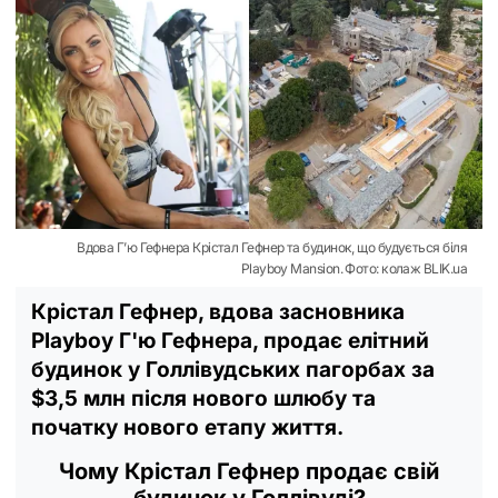
Вдова Г’ю Гефнера Крістал Гефнер та будинок, що будується біля
Playboy Mansion. Фото: колаж BLIK.ua
Крістал Гефнер, вдова засновника
Playboy Г'ю Гефнера, продає елітний
будинок у Голлівудських пагорбах за
$3,5 млн після нового шлюбу та
початку нового етапу життя.
Чому Крістал Гефнер продає свій
будинок у Голлівуді?