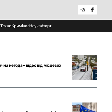
о
Техно
Кримінал
Наука
Азарт
ична негода – відео від місцевих