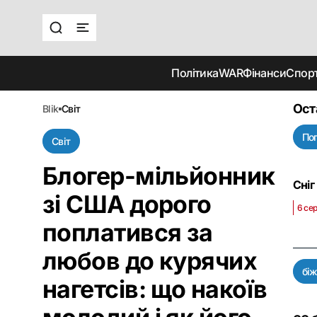
Політика
WAR
Фінанси
Спор
Ост
blik
світ
По
Світ
Блогер-мільйонник
Сніг
зі США дорого
6 се
поплатився за
любов до курячих
біж
нагетсів: що накоїв