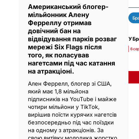
Американський блогер-
мільйонник Алену
Бра
Ферреллу отримав
довічний бан на
відвідування парків розваг
У Бр
мережі Six Flags після
6 се
того, як поласував
нагетсами під час катання
на атракціоні.
Ален Феррелл, блогер зі США,
який має 1,8 мільйона
підписників на YouTube і майже
чотири мільйони у TikTok,
вирішив поїсти курячих нагетсів
безпосередньо під час поїздки
на одному з атракціонів. За
свою витівку молодика жорстко