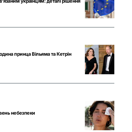
в'язаним українцям: деталі рішення
родина принца Вільяма та Кетрін
рівень небезпеки