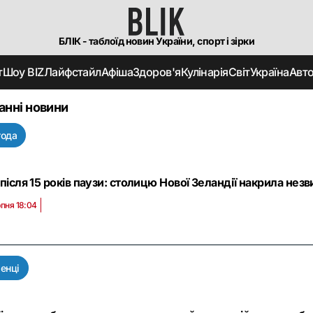
БЛІК - таблоїд новин України, спорт і зірки
т
Шоу BIZ
Лайфстайл
Афіша
Здоров'я
Кулінарія
Світ
Україна
Авт
анні новини
года
 після 15 років паузи: столицю Нової Зеландії накрила незв
рпня 18:04
енці