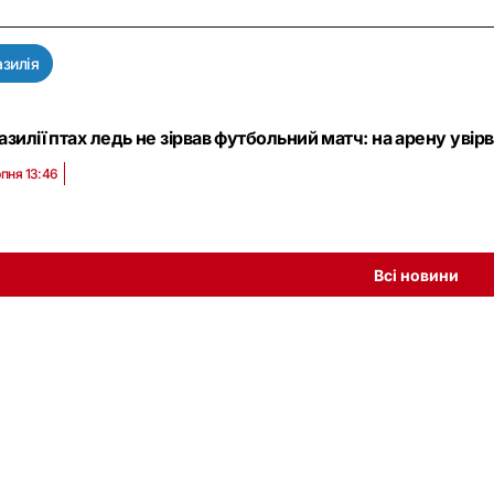
зилія
азилії птах ледь не зірвав футбольний матч: на арену увірва
рпня 13:46
Всі новини