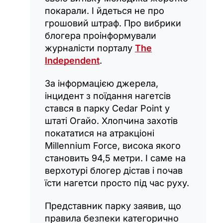
покарали. І йдеться не про
грошовий штраф. Про вибрики
блогера проінформували
журналісти порталу
The
Independent
.
За інформацією джерела,
інцидент з поїдання нагетсів
стався в парку Cedar Point у
штаті Огайо. Хлопчина захотів
покататися на атракціоні
Millennium Force, висока якого
становить 94,5 метри. І саме на
верхотурі блогер дістав і почав
їсти нагетси просто під час руху.
Представник парку заявив, що
правила безпеки категорично