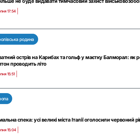
ільше не буде видавати тимчасовий захист військовозобо
пня 17:54
ролівська родина
атний острів на Карибах та гольф у маєтку Балморал: як 
тон проводить літо
пня 15:51
ропа
альна спека: усі великі міста Італії оголосили червоний 
рпня 15:04