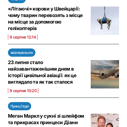
«Літаючі» корови у Швейцарії:
чому тварин перевозять з місце
на місце за допомогою
гелікоптерів
9 серпня 12:14
авіаперельоти
23 липня стало
найзавантаженішим днем в
історії цивільної авіації: як це
виглядало та як так сталося
9 серпня 10:20
Принц Гаррі
Меган Маркл у сукні зі шлейфом
та прикрасах принцеси Діани