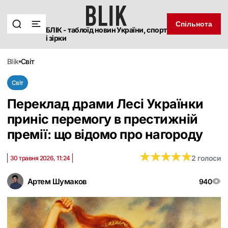
Спільнота
БЛІК - таблоїд новин України, спорт
і зірки
blik
світ
Світ
Переклад драми Лесі Українки
приніс перемогу в престижній
премії: що відомо про нагороду
★
★
★
★
★
★
★
★
★
★
2 голоси
30 травня 2026, 11:24
Артем Шумаков
940