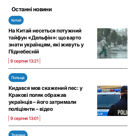
Останні новини
Китай
На Китай несеться потужний
тайфун «Дельфін»: що варто
знати українцям, які живуть у
Піднебесній
9 серпня 13:21
Польща
Кидався мов скажений пес: у
Кракові поляк ображав
українців – його затримали
поліціянти – відео
9 серпня 13:01
Тварини