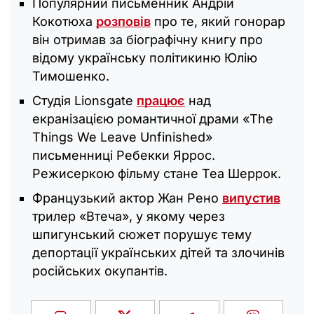
Популярний письменник Андрій
Кокотюха
розповів
про те, який гонорар
він отримав за біографічну книгу про
відому українську політикиню Юлію
Тимошенко.
Студія Lionsgate
працює
над
екранізацією романтичної драми «The
Things We Leave Unfinished»
письменниці Ребекки Яррос.
Режисеркою фільму стане Теа Шеррок.
Французький актор Жан Рено
випустив
трилер «Втеча», у якому через
шпигунський сюжет порушує тему
депортації українських дітей та злочинів
російських окупантів.