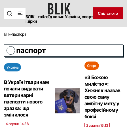
Спільнота
БЛІК - таблоїд новин України, спорт
і зірки
blik
паспорт
паспорт
Спорт
Україна
«З Божою
В Україні тваринам
милістю»:
почали видавати
Хижняк назвав
ветеринарні
свою саму
паспорти нового
амбітну мету у
зразка: що
професійному
змінилося
боксі
4 серпня 14:38
2 серпня 16:13