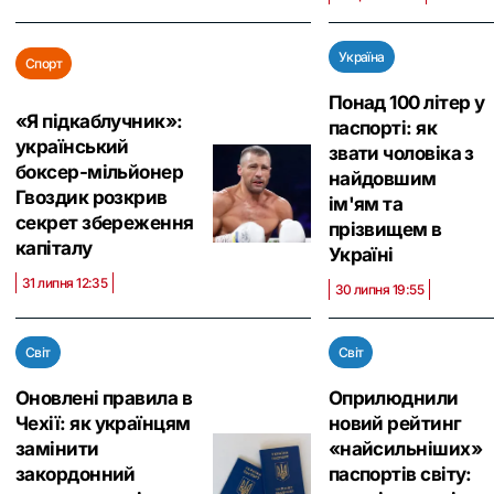
Україна
Спорт
Понад 100 літер у
«Я підкаблучник»:
паспорті: як
український
звати чоловіка з
боксер-мільйонер
найдовшим
Гвоздик розкрив
ім'ям та
секрет збереження
прізвищем в
капіталу
Україні
31 липня 12:35
30 липня 19:55
Світ
Світ
Оновлені правила в
Оприлюднили
Чехії: як українцям
новий рейтинг
замінити
«найсильніших»
закордонний
паспортів світу: