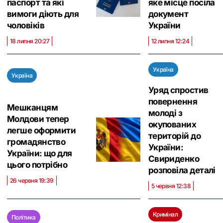
паспорт та які
яке місце посіла
вимоги діють для
документ
чоловіків
України
18 липня 20:27
12 липня 12:24
Україна
Україна
Уряд спростив
повернення
Мешканцям
молоді з
Молдови тепер
окупованих
легше оформити
територій до
громадянство
України:
України: що для
Свириденко
цього потрібно
розповіла деталі
26 червня 19:39
5 червня 12:38
Кримінал
Політика