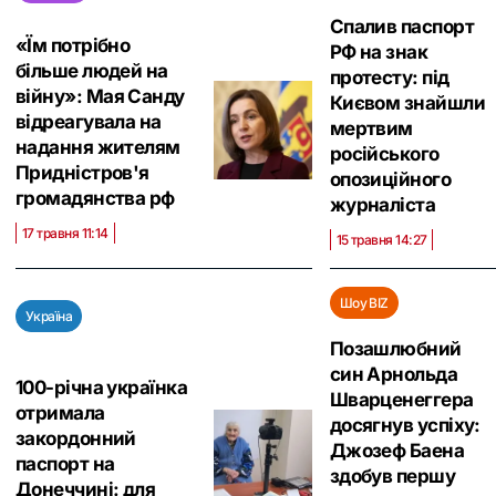
Спалив паспорт
«Їм потрібно
РФ на знак
більше людей на
протесту: під
війну»: Мая Санду
Києвом знайшли
відреагувала на
мертвим
надання жителям
російського
Придністров'я
опозиційного
громадянства рф
журналіста
17 травня 11:14
15 травня 14:27
Шоу BIZ
Україна
Позашлюбний
син Арнольда
100-річна українка
Шварценеггера
отримала
досягнув успіху:
закордонний
Джозеф Баена
паспорт на
здобув першу
Донеччині: для