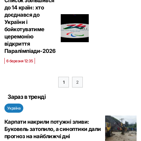
Список збільшився
до 14 країн: хто
доєднався до
України і
бойкотуватиме
церемонію
відкриття
Паралімпіади-2026
6 березня 12:35
1
2
Зараз в тренді
Україна
Карпати накрили потужні зливи:
Буковель затопило, а синоптики дали
прогноз на найближчі дні