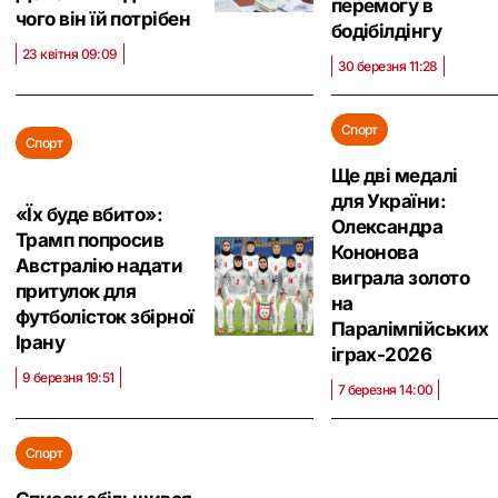
перемогу в
чого він їй потрібен
бодібілдінгу
23 квітня 09:09
30 березня 11:28
Спорт
Спорт
Ще дві медалі
для України:
«Їх буде вбито»:
Олександра
Трамп попросив
Кононова
Австралію надати
виграла золото
притулок для
на
футболісток збірної
Паралімпійських
Ірану
іграх-2026
9 березня 19:51
7 березня 14:00
Спорт