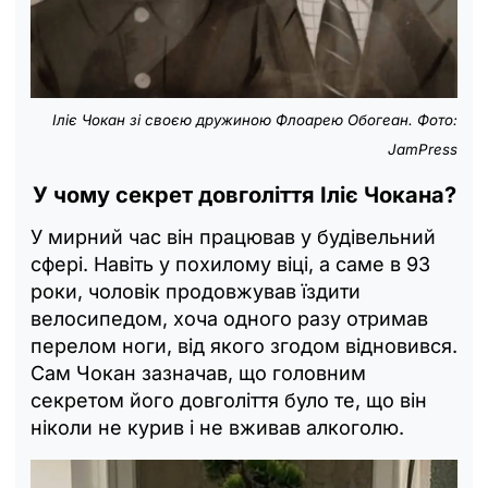
Іліє Чокан зі своєю дружиною Флоарею Обогеан. Фото:
JamPress
У чому секрет довголіття Іліє Чокана?
У мирний час він працював у будівельний
сфері. Навіть у похилому віці, а саме в 93
роки, чоловік продовжував їздити
велосипедом, хоча одного разу отримав
перелом ноги, від якого згодом відновився.
Сам Чокан зазначав, що головним
секретом його довголіття було те, що він
ніколи не курив і не вживав алкоголю.