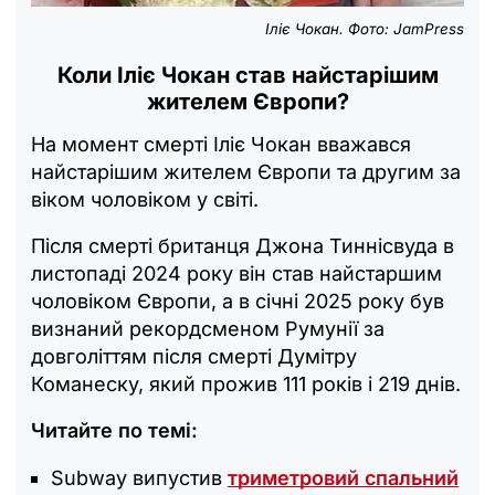
Іліє Чокан. Фото: JamPress
Коли Іліє Чокан став найстарішим
жителем Європи?
На момент смерті Іліє Чокан вважався
найстарішим жителем Європи та другим за
віком чоловіком у світі.
Після смерті британця Джона Тиннісвуда в
листопаді 2024 року він став найстаршим
чоловіком Європи, а в січні 2025 року був
визнаний рекордсменом Румунії за
довголіттям після смерті Думітру
Команеску, який прожив 111 років і 219 днів.
Читайте по темі:
Subway випустив
триметровий спальний