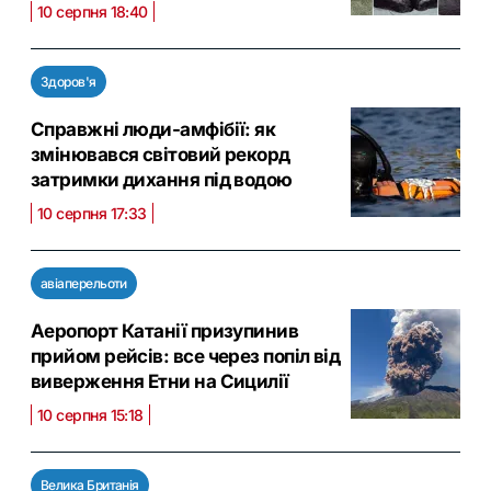
10 серпня 18:40
Здоров'я
Справжні люди-амфібії: як
змінювався світовий рекорд
затримки дихання під водою
10 серпня 17:33
авіаперельоти
Аеропорт Катанії призупинив
прийом рейсів: все через попіл від
виверження Етни на Сицилії
10 серпня 15:18
Велика Британія