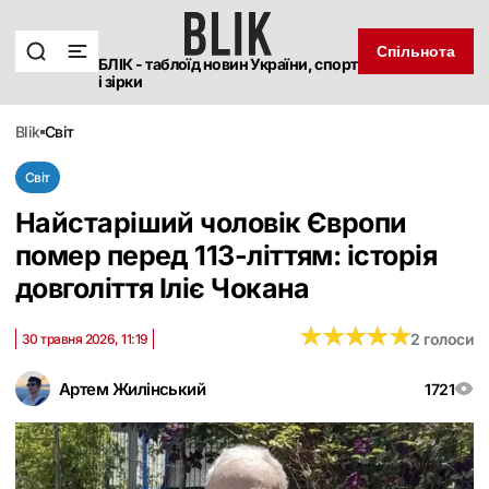
Спільнота
БЛІК - таблоїд новин України, спорт
і зірки
blik
світ
Світ
Найстаріший чоловік Європи
помер перед 113-літтям: історія
довголіття Іліє Чокана
★
★
★
★
★
★
★
★
★
★
2 голоси
30 травня 2026, 11:19
Артем Жилінський
1721