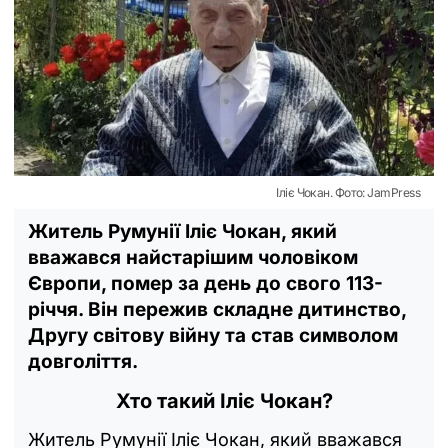
Іліє Чокан. Фото: JamPress
Житель Румунії Іліє Чокан, який
вважався найстарішим чоловіком
Європи, помер за день до свого 113-
річчя. Він пережив складне дитинство,
Другу світову війну та став символом
довголіття.
Хто такий Іліє Чокан?
Житель Румунії Іліє Чокан, який вважався