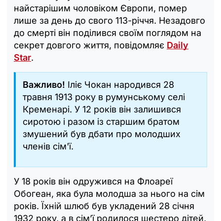
найстарішим чоловіком Європи, помер
лише за день до свого 113-річчя. Незадовго
до смерті він поділився своїм поглядом на
секрет довгого життя, повідомляє
Daily
Star
.
Важливо!
Іліє Чокан народився 28
травня 1913 року в румунському селі
Кременарі. У 12 років він залишився
сиротою і разом із старшим братом
змушений був дбати про молодших
членів сім'ї.
У 18 років він одружився на Флоареї
Обогеан, яка була молодша за нього на сім
років. Їхній шлюб був укладений 28 січня
1932 року, а в сім’ї родилося шестеро дітей,