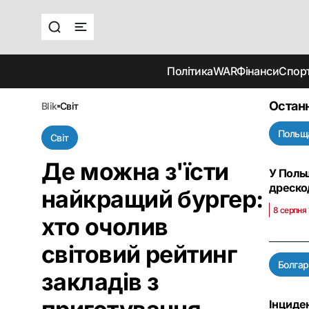
Політика
WAR
Фінанси
Спор
Останн
blik
світ
Польщ
Світ
Де можна з'їсти
У Польщ
дреско
найкращий бургер:
8 серпня
хто очолив
світовий рейтинг
Болгар
закладів з
Інциден