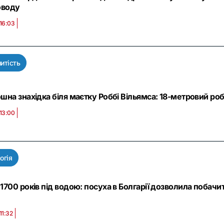
оводу
 16:03
итість
на знахідка біля маєтку Роббі Вільямса: 18-метровий роб
 13:00
огія
1700 років під водою: посуха в Болгарії дозволила поба
11:32