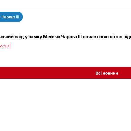
 Чарльз III
ський слід у замку Мей: як Чарльз III почав свою літню ві
 22:33
Всі новини