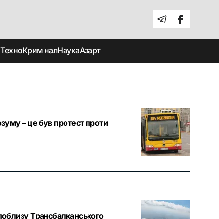
о
Техно
Кримінал
Наука
Азарт
озуму – це був протест проти
в поблизу Трансбалканського