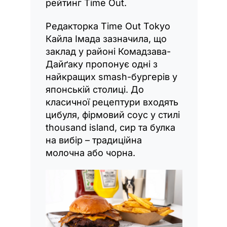
рейтинг Time Out.
Редакторка Time Out Tokyo
Кайла Імада зазначила, що
заклад у районі Комадзава-
Дайґаку пропонує одні з
найкращих smash-бургерів у
японській столиці. До
класичної рецептури входять
цибуля, фірмовий соус у стилі
thousand island, сир та булка
на вибір – традиційна
молочна або чорна.