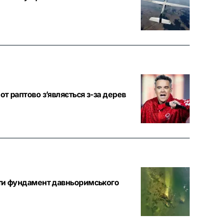
от раптово з’являється з-за дерев
чити фундамент давньоримського