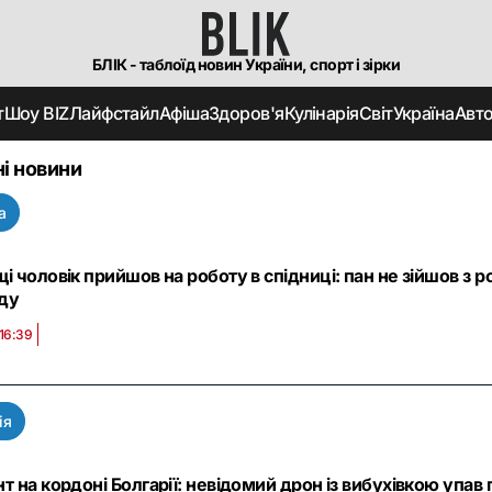
БЛІК - таблоїд новин України, спорт і зірки
т
Шоу BIZ
Лайфстайл
Афіша
Здоров'я
Кулінарія
Світ
Україна
Авт
і новини
а
і чоловік прийшов на роботу в спідниці: пан не зійшов з р
ду
 16:39
ія
т на кордоні Болгарії: невідомий дрон із вибухівкою упа