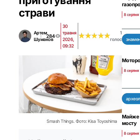
приготування
газопр
страви
8 серпня
30
Артем
травня
1
★
★
★
★
★
★
★
★
★
★
284
Шумаков
2026,
голос
знамен
09:32
Моторош
8 серпня
археол
Майже 
Smash Things. Фото: Kisa Toyoshima
мосту
8 серпня 