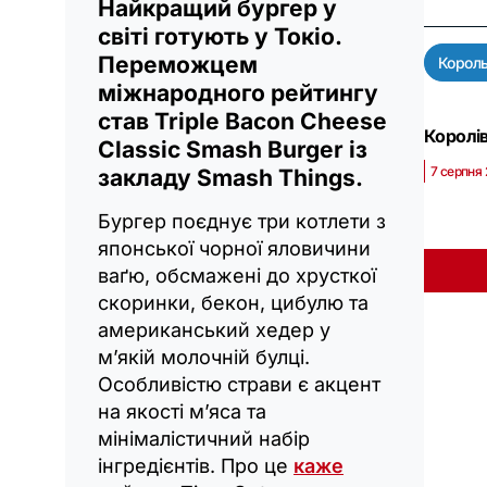
Найкращий бургер у
світі готують у Токіо.
Переможцем
Король
міжнародного рейтингу
став Triple Bacon Cheese
Королів
Classic Smash Burger із
7 серпня
закладу Smash Things.
Бургер поєднує три котлети з
японської чорної яловичини
ваґю, обсмажені до хрусткої
скоринки, бекон, цибулю та
американський хедер у
м’якій молочній булці.
Особливістю страви є акцент
на якості м’яса та
мінімалістичний набір
інгредієнтів. Про це
каже