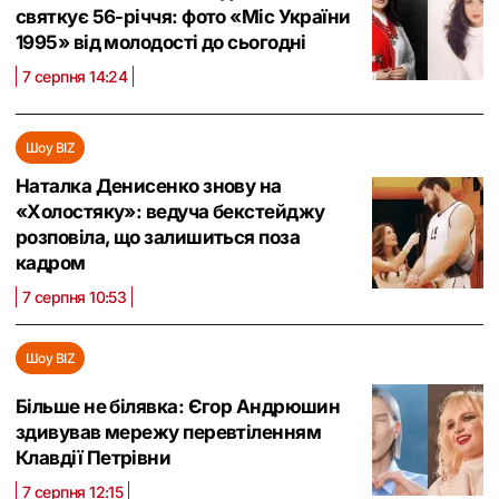
святкує 56-річчя: фото «Міс України
1995» від молодості до сьогодні
7 серпня 14:24
Шоу BIZ
Наталка Денисенко знову на
«Холостяку»: ведуча бекстейджу
розповіла, що залишиться поза
кадром
7 серпня 10:53
Шоу BIZ
Більше не білявка: Єгор Андрюшин
здивував мережу перевтіленням
Клавдії Петрівни
7 серпня 12:15