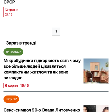
СРСР
13 травня
21:45
1
Зараз в тренді
Лайфстайл
Мікробудинки підкорюють світ: чому
все більше людей цікавляться
компактним житлом та як воно
виглядає
6 серпня 16:45
Шоу BIZ
Секс-символ 90-х Влада Литовченко