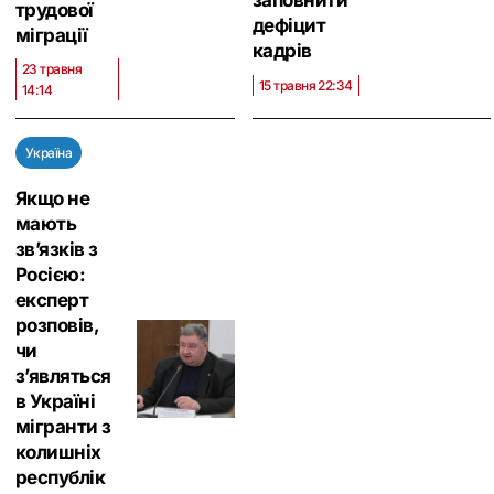
трудової
дефіцит
міграції
кадрів
23 травня
15 травня 22:34
14:14
Україна
Якщо не
мають
зв’язків з
Росією:
експерт
розповів,
чи
з’являться
в Україні
мігранти з
колишніх
республік