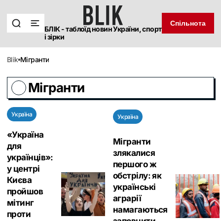
Спільнота
БЛІК - таблоїд новин України, спорт
і зірки
blik
Мігранти
Мігранти
Україна
Україна
«Україна
Мігранти
для
злякалися
українців»:
першого ж
у центрі
обстрілу: як
Києва
українські
пройшов
аграрії
мітинг
намагаються
проти
заповнити