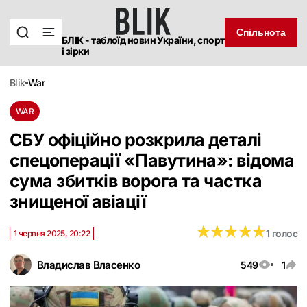
Спільнота
БЛІК - таблоїд новин України, спорт
і зірки
blik
war
WAR
СБУ офіційно розкрила деталі
спецоперації «Павутина»: відома
сума збитків ворога та частка
знищеної авіації
★
★
★
★
★
★
★
★
★
★
1 голос
1 червня 2025, 20:22
Владислав Власенко
549
1