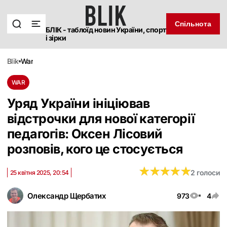
Спільнота
БЛІК - таблоїд новин України, спорт
і зірки
blik
war
WAR
Уряд України ініціював
відстрочки для нової категорії
педагогів: Оксен Лісовий
розповів, кого це стосується
★
★
★
★
★
★
★
★
★
★
2 голоси
25 квітня 2025, 20:54
Олександр Щербатих
973
4