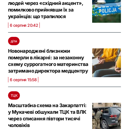
людей через «східний акцент»,
помилково прийнявши їх за
українців: що трапилося
6 серпня 20:42
діти
Новонароджені близнюки
померли в лікарні: за незаконну
схему суррогатного материнства
затримано директора медцентру
6 серпня 15:58
ТЦК
Масштабна схема на Закарпатті:
у Мукачеві обшукали ТЦК та ВЛК
через списання півтори тисячі
чоловіків