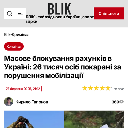
Спільнота
БЛІК - таблоїд новин України, спорт
і зірки
blik
кримінал
Кримінал
Масове блокування рахунків в
Україні: 26 тисяч осіб покарані за
порушення мобілізації
★
★
★
★
★
★
★
★
★
★
1 голос
27 березня 2025, 21:12
Кирило Гапонов
369