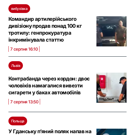
вибухівка
Командир артилерійського
дивізіону продав понад 100 кг
тротилу: генпрокуратура
інкримінувала статтю
7 серпня 16:10
Львів
Контрабанда через кордон: двоє
чоловіків намагалися вивезти
сигарети у баках автомобілів
7 серпня 13:50
Польща
У Гданську п’яний поляк напав на