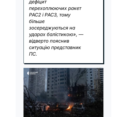
дефіцит
перехоплюючих ракет
PAC2 і PAC3, тому
більше
зосереджуються на
ударах балістикою», —
відверто пояснив
ситуацію представник
ПС.