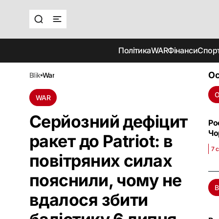
Політика
WAR
Фінанси
Спор
Ос
blik
war
О
WAR
Серйозний дефіцит
Ро
Чо
ракет до Patriot: в
7 
повітряних силах
пояснили, чому не
В
вдалося збити