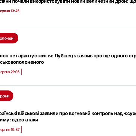
сіяни почали використовувати новий величезний дрон: що
серпня 13:45
олонені
лон не гарантує життя: Лубінець заявив про ще одного ст
йськовополоненого
серпня 21:06
рони
раїнські військові заявили про вогневий контроль над «с
иму: відео атаки
серпня 19:37