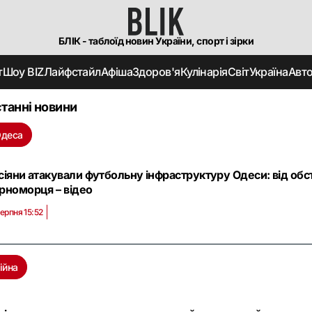
БЛІК - таблоїд новин України, спорт і зірки
т
Шоу BIZ
Лайфстайл
Афіша
Здоров'я
Кулінарія
Світ
Україна
Авт
танні новини
деса
сіяни атакували футбольну інфраструктуру Одеси: від обс
рноморця – відео
серпня 15:52
ійна