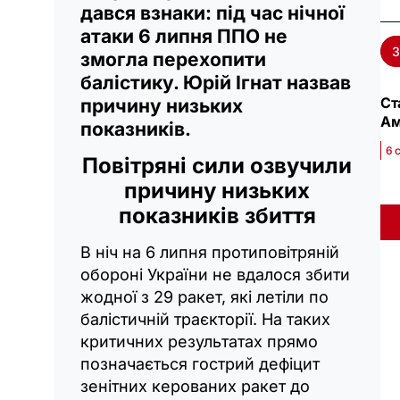
дався взнаки: під час нічної
атаки 6 липня ППО не
змогла перехопити
балістику. Юрій Ігнат назвав
Ст
причину низьких
Ам
показників.
6 
Повітряні сили озвучили
причину низьких
показників збиття
В ніч на 6 липня протиповітряній
обороні України не вдалося збити
жодної з 29 ракет, які летіли по
балістичній траєкторії. На таких
критичних результатах прямо
позначається гострий дефіцит
зенітних керованих ракет до