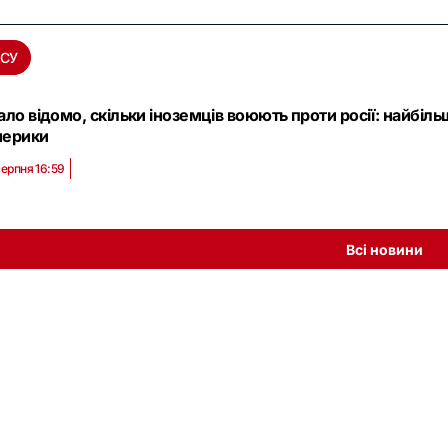
ЗСУ
ало відомо, скільки іноземців воюють проти росії: найбіль
ерики
серпня 16:59
Всі новини