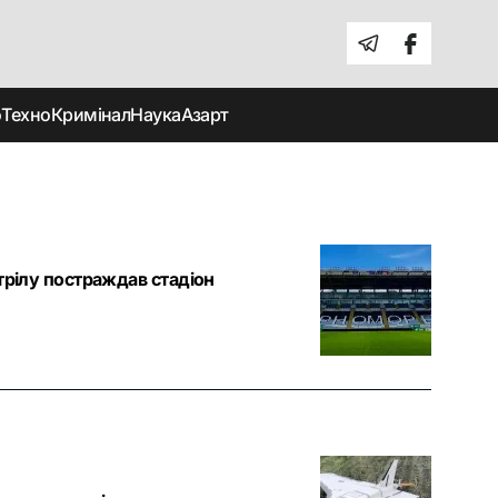
о
Техно
Кримінал
Наука
Азарт
трілу постраждав стадіон