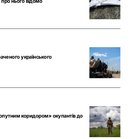
 про нього відомо
раченого українського
ухопутним коридором» окупантів до