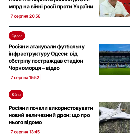
млрд на війні росії проти України
7 серпня 20:58
Одеса
Росіяни атакували футбольну
інфраструктуру Одеси: від
обстрілу постраждав стадіон
Чорноморця – відео
7 серпня 15:52
Війна
Росіяни почали використовувати
новий величезний дрон: що про
нього відомо
7 серпня 13:45