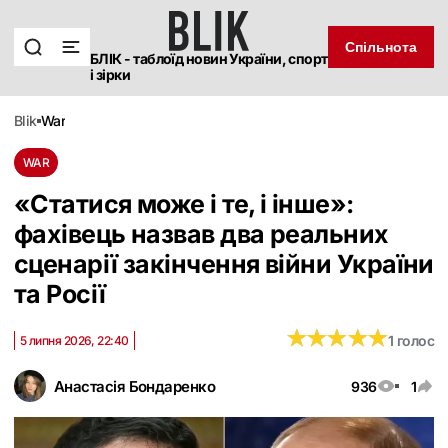
Спільнота
БЛІК - таблоїд новин України, спорт
і зірки
blik
war
WAR
«Статися може і те, і інше‎»:
фахівець назвав два реальних
сценарії закінчення війни України
та Росії
★
★
★
★
★
★
★
★
★
★
1 голос
5 липня 2026, 22:40
Анастасія Бондаренко
936
1