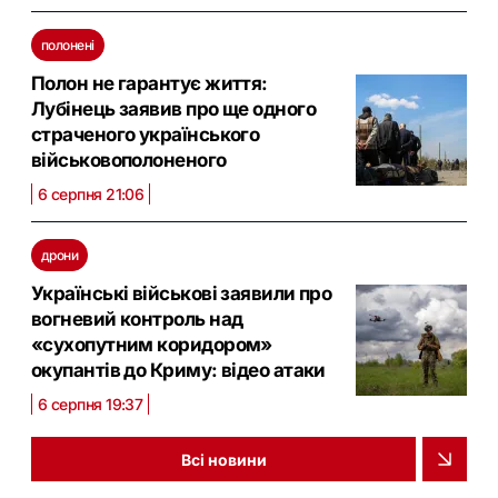
полонені
Полон не гарантує життя:
Лубінець заявив про ще одного
страченого українського
військовополоненого
6 серпня 21:06
дрони
Українські військові заявили про
вогневий контроль над
«сухопутним коридором»
окупантів до Криму: відео атаки
6 серпня 19:37
Всі новини