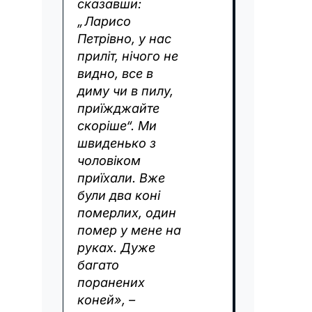
сказавши:
„Ларисо
Петрівно, у нас
приліт, нічого не
видно, все в
диму чи в пилу,
приїжджайте
скоріше“. Ми
швиденько з
чоловіком
приїхали. Вже
були два коні
померлих, один
помер у мене на
руках. Дуже
багато
поранених
коней», –