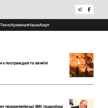
о
Техно
Кримінал
Наука
Азарт
и є постраждалі та загиблі
ли» прокремлівські ЗМІ: подробиці