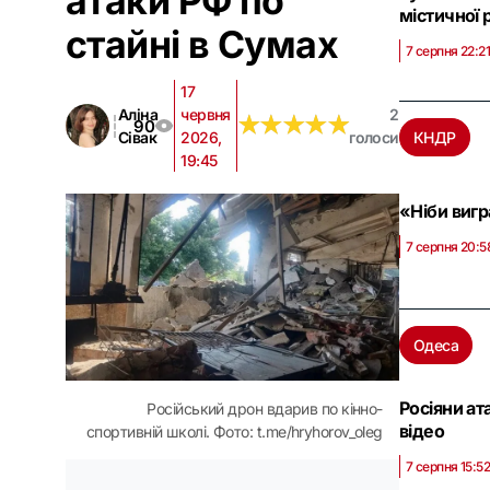
атаки РФ по
містичної
стайні в Сумах
7 серпня 22:2
17
Аліна
червня
2
★
★
★
★
★
★
★
★
★
★
90
Сівак
2026,
голоси
КНДР
19:45
«Ніби вигр
7 серпня 20:5
Одеса
Росіяни ат
Російський дрон вдарив по кінно-
відео
спортивній школі. Фото: t.me/hryhorov_oleg
7 серпня 15:5