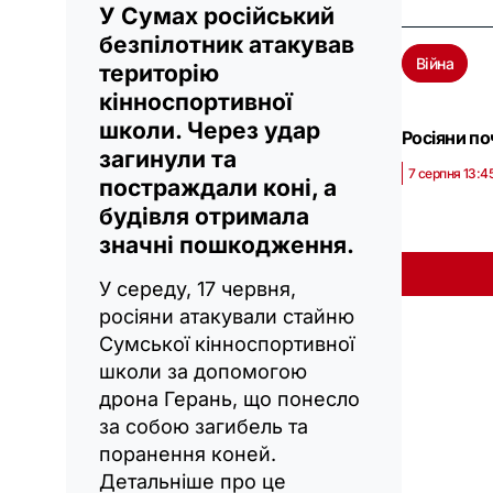
У Сумах російський
безпілотник атакував
Війна
територію
кінноспортивної
школи. Через удар
Росіяни по
загинули та
7 серпня 13:4
постраждали коні, а
будівля отримала
значні пошкодження.
У середу, 17 червня,
росіяни атакували стайню
Сумської кінноспортивної
школи за допомогою
дрона Герань, що понесло
за собою загибель та
поранення коней.
Детальніше про це