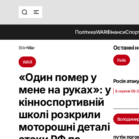
Політика
WAR
Фінанси
Спор
Останні 
blik
war
Київ
WAR
«Один помер у
Росія атак
мене на руках»: у
8 серпня 08:
кінноспортивній
школі розкрили
Володимир
моторошні деталі
путін пого