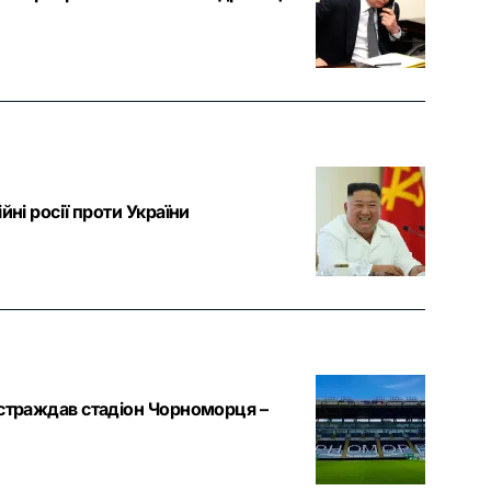
ні росії проти України
остраждав стадіон Чорноморця –