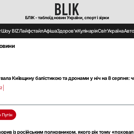
БЛІК - таблоїд новин України, спорт і зірки
т
Шоу BIZ
Лайфстайл
Афіша
Здоров'я
Кулінарія
Світ
Україна
Авт
новини
увала Київщину балістикою та дронами у ніч на 8 серпня: ч
32
 Путін
ворив із російським полковником, якого рік тому «похова