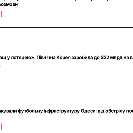
 розмови
1
аш у лотерею»: Північна Корея заробила до $22 млрд на вій
8
акували футбольну інфраструктуру Одеси: від обстрілу п
2