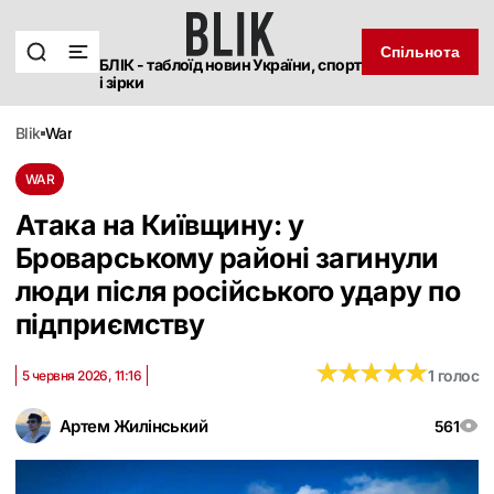
Спільнота
БЛІК - таблоїд новин України, спорт
і зірки
blik
war
WAR
Атака на Київщину: у
Броварському районі загинули
люди після російського удару по
підприємству
★
★
★
★
★
★
★
★
★
★
1 голос
5 червня 2026, 11:16
Артем Жилінський
561