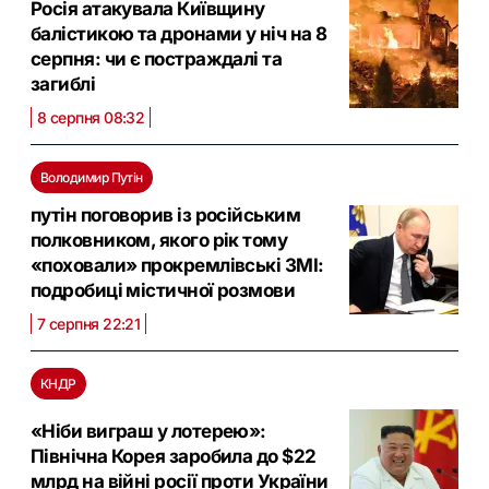
Росія атакувала Київщину
балістикою та дронами у ніч на 8
серпня: чи є постраждалі та
загиблі
8 серпня 08:32
Володимир Путін
путін поговорив із російським
полковником, якого рік тому
«поховали» прокремлівські ЗМІ:
подробиці містичної розмови
7 серпня 22:21
КНДР
«Ніби виграш у лотерею»:
Північна Корея заробила до $22
млрд на війні росії проти України