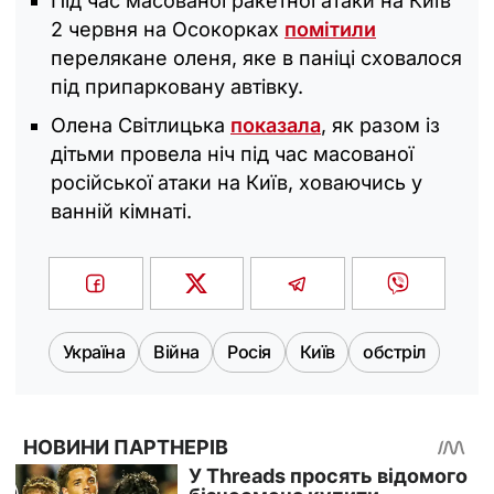
Під час масованої ракетної атаки на Київ
2 червня на Осокорках
помітили
перелякане оленя, яке в паніці сховалося
під припарковану автівку.
Олена Світлицька
показала
, як разом із
дітьми провела ніч під час масованої
російської атаки на Київ, ховаючись у
ванній кімнаті.
Україна
Війна
Росія
Київ
обстріл