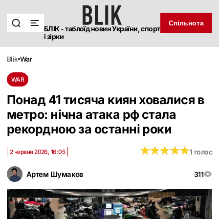
Спільнота
БЛІК - таблоїд новин України, спорт
і зірки
blik
war
WAR
Понад 41 тисяча киян ховалися в
метро: нічна атака рф стала
рекордною за останні роки
★
★
★
★
★
★
★
★
★
★
1 голос
2 червня 2026, 16:05
Артем Шумаков
311