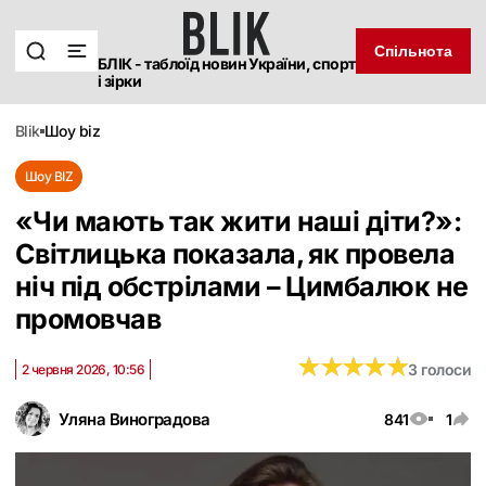
Спільнота
БЛІК - таблоїд новин України, спорт
і зірки
blik
шоу biz
Шоу BIZ
«‎Чи мають так жити наші діти?»:
Світлицька показала, як провела
ніч під обстрілами – Цимбалюк не
промовчав
★
★
★
★
★
★
★
★
★
★
3 голоси
2 червня 2026, 10:56
Уляна Виноградова
841
1