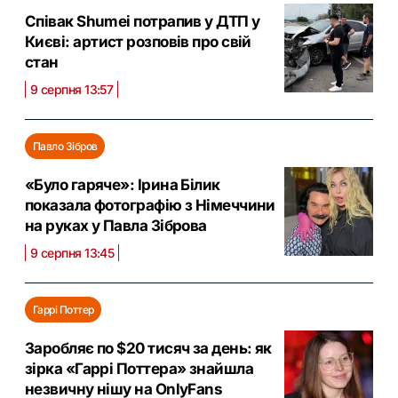
Співак Shumei потрапив у ДТП у
Києві: артист розповів про свій
стан
9 серпня 13:57
Павло Зібров
«Було гаряче»: Ірина Білик
показала фотографію з Німеччини
на руках у Павла Зіброва
9 серпня 13:45
Гаррі Поттер
Заробляє по $20 тисяч за день: як
зірка «Гаррі Поттера» знайшла
незвичну нішу на OnlyFans