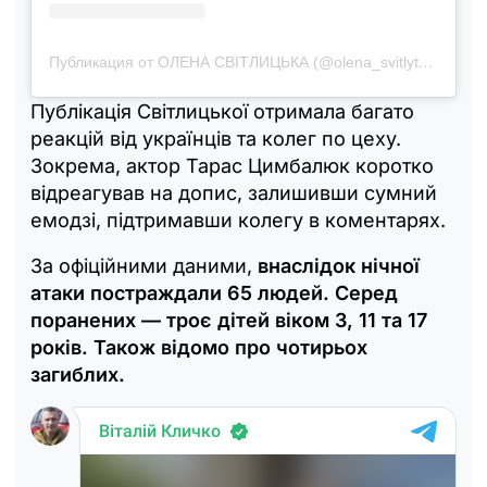
Публикация от ОЛЕНА СВІТЛИЦЬКА (@olena_svitlytska)
Публікація Світлицької отримала багато
реакцій від українців та колег по цеху.
Зокрема, актор Тарас Цимбалюк коротко
відреагував на допис, залишивши сумний
емодзі, підтримавши колегу в коментарях.
За офіційними даними,
внаслідок нічної
атаки постраждали 65 людей. Серед
поранених — троє дітей віком 3, 11 та 17
років. Також відомо про чотирьох
загиблих.