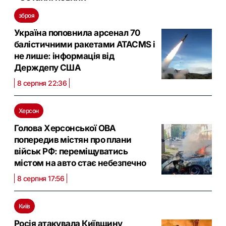
зброя
Україна поповнила арсенал 70
балістичними ракетами ATACMS і
не лише: інформація від
Держдепу США
8 серпня 22:36
Херсон
Голова Херсонської ОВА
попередив містян про плани
військ РФ: переміщуватись
містом на авто стає небезпечно
8 серпня 17:56
Київ
Росія атакувала Київщину