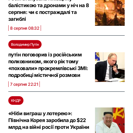
балістикою та дронами у ніч на 8
серпня: чи є постраждалі та
загиблі
8 серпня 08:32
Володимир Путін
путін поговорив із російським
полковником, якого рік тому
«поховали» прокремлівські ЗМІ:
подробиці містичної розмови
7 серпня 22:21
КНДР
«Ніби виграш у лотерею»:
Північна Корея заробила до $22
млрд на війні росії проти України