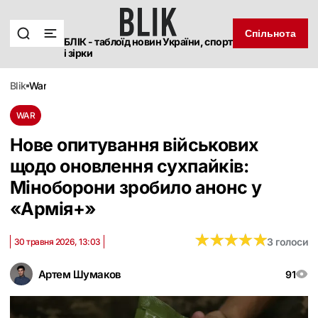
Спільнота
БЛІК - таблоїд новин України, спорт
і зірки
blik
war
WAR
Нове опитування військових
щодо оновлення сухпайків:
Міноборони зробило анонс у
«Армія+»
★
★
★
★
★
★
★
★
★
★
3 голоси
30 травня 2026, 13:03
Артем Шумаков
91