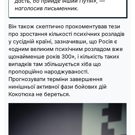
дасть, бо прийде інший Путін», —
наголосив письменник.
Він також скептично прокоментував тези
про зростання кількості психічних розладів
у сусідній країні, зазначивши, що Росія є
«одним великим психічним розладом вже
щонайменше років 300», і кількість таких
випадків там збільшується хіба що
пропорційно народжуваності.
Прогнозувати терміни завершення
нинішньої активної фази бойових дій
Кокотюха не береться.