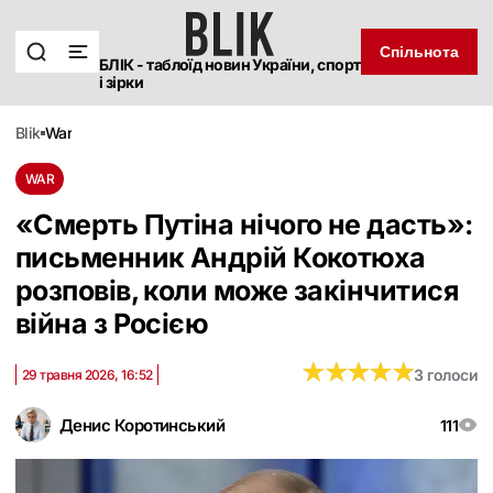
Спільнота
БЛІК - таблоїд новин України, спорт
і зірки
blik
war
WAR
«Смерть Путіна нічого не дасть»:
письменник Андрій Кокотюха
розповів, коли може закінчитися
війна з Росією
★
★
★
★
★
★
★
★
★
★
3 голоси
29 травня 2026, 16:52
Денис Коротинський
111