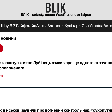
БЛІК - таблоїд новин України, спорт і зірки
т
Шоу BIZ
Лайфстайл
Афіша
Здоров'я
Кулінарія
Світ
Україна
Авт
 новини
і
 гарантує життя: Лубінець заявив про ще одного страчено
вополоненого
1:06
кі військові заявили про вогневий контроль над «сухопут