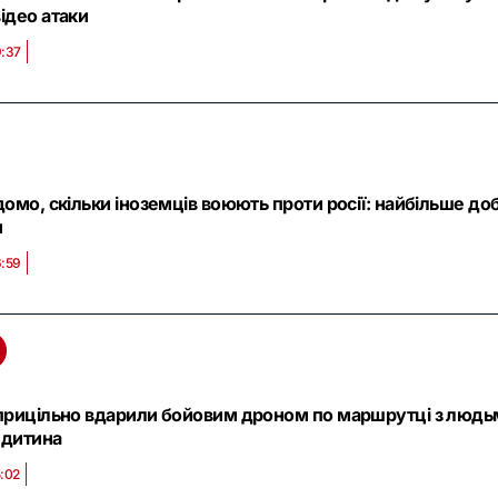
ідео атаки
9:37
домо, скільки іноземців воюють проти росії: найбільше доб
и
6:59
прицільно вдарили бойовим дроном по маршрутці з людьм
 дитина
5:02