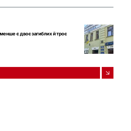
менше є двоє загиблих й троє