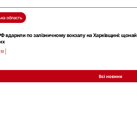
ька область
РФ вдарили по залізничному вокзалу на Харківщині: щонай
их
:51
Всі новини