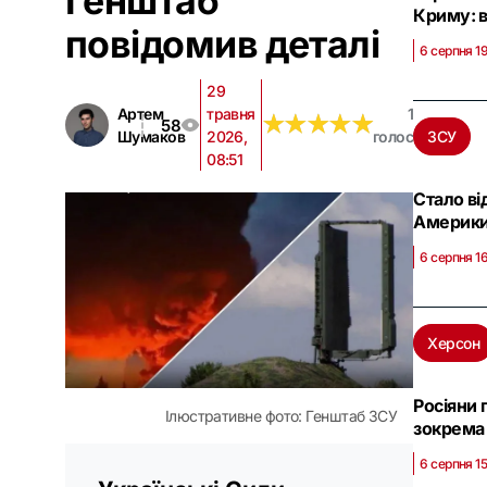
Генштаб
Криму: в
повідомив деталі
6 серпня 1
29
Артем
травня
1
★
★
★
★
★
★
★
★
★
★
58
Шумаков
2026,
голос
ЗСУ
08:51
Стало ві
Америк
6 серпня 1
Херсон
Росіяни 
Ілюстративне фото: Генштаб ЗСУ
зокрема
6 серпня 1