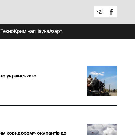
о
Техно
Кримінал
Наука
Азарт
го українського
ним коридором» окупантів до