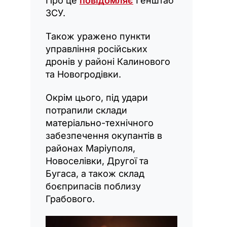
Про це
повідомляє
Генштаб
ЗСУ.
Також уражено пункти
управління російських
дронів у районі Калинового
та Новогродівки.
Окрім цього, під удари
потрапили склади
матеріально-технічного
забезпечення окупантів в
районах Маріуполя,
Новоселівки, Другої та
Бугаса, а також склад
боєприпасів поблизу
Грабового.