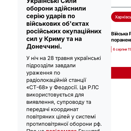
Українські Сили
оборони здійснили
серію ударів по
Харківс
військових об'єктах
російських окупаційних
Війська 
сил у Криму та на
поранен
Донеччині.
6 серпня 11
У ніч на 28 травня українські
підрозділи завдали
ураження по
радіолокаційній станції
«СТ-68» у Феодосії. Ця РЛС
використовується для
виявлення, супроводу та
передачі координат
повітряних цілей у системі
протиповітряної оборони рф.