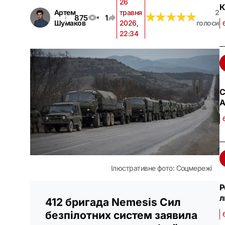
26
К
Артем
травня
2
★
★
★
★
★
★
★
★
★
★
875
1
Шумаков
2026,
голоси
22:34
С
А
Ілюстративне фото: Соцмережі
Р
л
412 бригада Nemesis Сил
безпілотних систем заявила