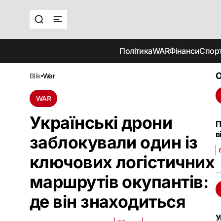
Політика
WAR
Фінанси
Спор
О
blik
war
WAR
Українські дрони
П
в
заблокували один із
ключових логістичних
маршрутів окупантів:
де він знаходиться
У