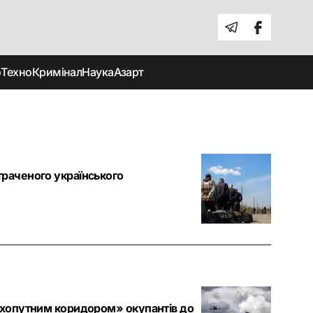
о
Техно
Кримінал
Наука
Азарт
траченого українського
сухопутним коридором» окупантів до