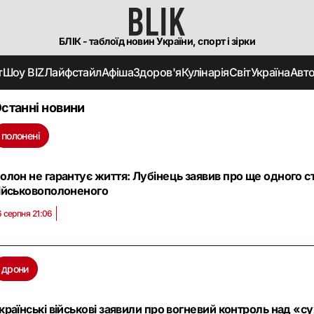
БЛІК - таблоїд новин України, спорт і зірки
т
Шоу BIZ
Лайфстайл
Афіша
Здоров'я
Кулінарія
Світ
Україна
Авт
станні новини
полонені
олон не гарантує життя: Лубінець заявив про ще одного с
ійськовополоненого
6 серпня 21:06
дрони
країнські військові заявили про вогневий контроль над «