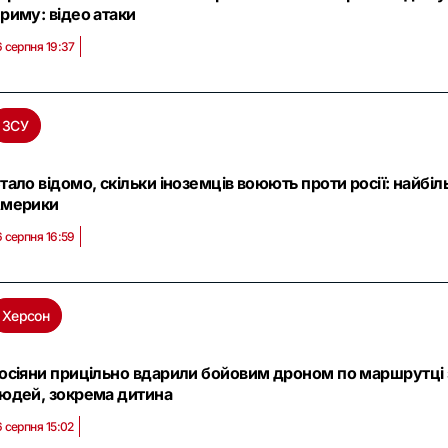
риму: відео атаки
6 серпня 19:37
ЗСУ
тало відомо, скільки іноземців воюють проти росії: найбі
мерики
6 серпня 16:59
Херсон
осіяни прицільно вдарили бойовим дроном по маршрутці 
юдей, зокрема дитина
6 серпня 15:02