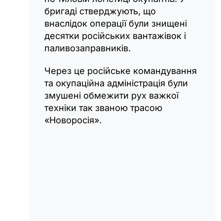
бригаді стверджують, що
внаслідок операції були знищені
десятки російських вантажівок і
паливозаправників.
Через це російське командування
та окупаційна адміністрація були
змушені обмежити рух важкої
техніки так званою трасою
«Новоросія».