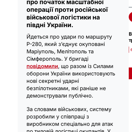
про початок масштабної
операції проти російської
військової логістики на
півдні України.
В
Йдеться про удари по маршруту
т
Р-280, який з’єднує окуповані
6
Маріуполь, Мелітополь та
Сімферополь. У бригаді
повідомили
, що разом із Силами
оборони України використовують
нові секретні ударні
безпілотниками, які раніше не
демонстрували публічно.
За словами військових, систему
розробили у співпраці з
виробником спеціально для атак
по тиловій логістиці окупантів. У