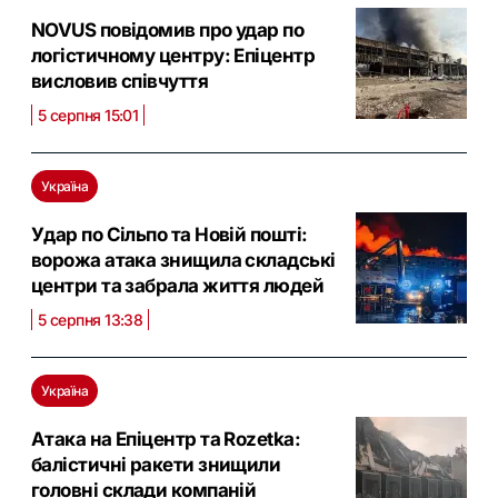
NOVUS повідомив про удар по
логістичному центру: Eпіцентр
висловив співчуття
5 серпня 15:01
Україна
Удар по Сільпо та Новій пошті:
ворожа атака знищила складські
центри та забрала життя людей
5 серпня 13:38
Україна
Атака на Епіцентр та Rozetka:
балістичні ракети знищили
головні склади компаній