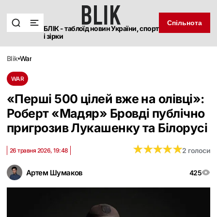
Спільнота
БЛІК - таблоїд новин України, спорт
і зірки
blik
war
WAR
«Перші 500 цілей вже на олівці»:
Роберт «Мадяр» Бровді публічно
пригрозив Лукашенку та Білорусі
★
★
★
★
★
★
★
★
★
★
2 голоси
26 травня 2026, 19:48
Артем Шумаков
425