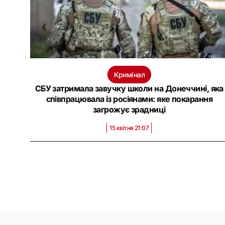
Кримінал
СБУ затримала завучку школи на Донеччині, яка
співпрацювала із росіянами: яке покарання
загрожує зрадниці
15 квітня 21:07