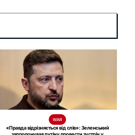
WAR
«Правда відрізняється від слів»: Зеленський
запропонував путіну провести зустріч у