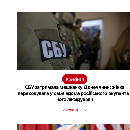
Кримінал
СБУ затримала мешканку Донеччини: жінка
переховувала у себе вдома російського окупанта 
його ліквідували
25 травня 11:32