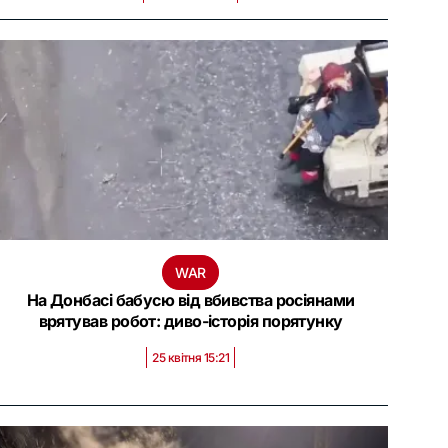
WAR
На Донбасі бабусю від вбивства росіянами
врятував робот: диво-історія порятунку
25 квітня 15:21