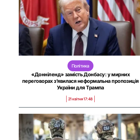
Політика
«Донніленд» замість Донбасу: у мирних
переговорах з’явилася неформальна пропозиція
України для Трампа
21 квітня 17:48