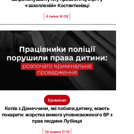
«захопленій» Костянтинівці
4 липня 14:08
Кримінал
Копів з Донеччини, які побили дитину, мають
покарати: жорстка вимога уповноваженого ВР з
прав людини Лубінця
28 травня 21:19