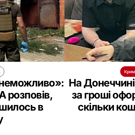
ь
Крим
е неможливо»:
На Донеччині 
 розповів,
за гроші офо
ишилось в
скільки кош
у