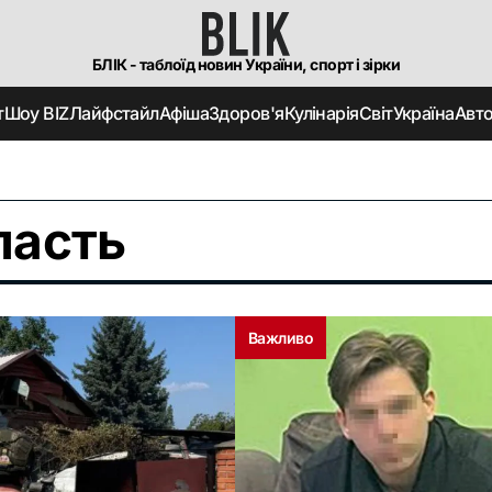
БЛІК - таблоїд новин України, спорт і зірки
т
Шоу BIZ
Лайфстайл
Афіша
Здоров'я
Кулінарія
Світ
Україна
Авт
ласть
Важливо