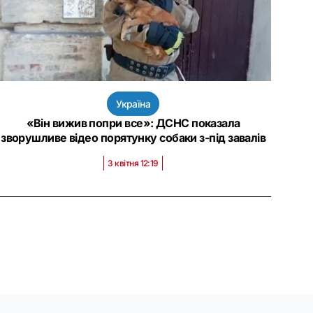
Україна
«Він вижив попри все»: ДСНС показала
зворушливе відео порятунку собаки з-під завалів
3 квітня 12:19