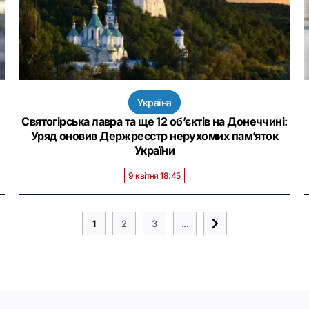
Україна
Святогірська лавра та ще 12 об’єктів на Донеччині:
Уряд оновив Держреєстр нерухомих пам’яток
України
9 квітня 18:45
1
2
3
...