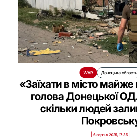
WAR
Донецька област
«Заїхати в місто майж
голова Донецької ОДА
скільки людей зал
Покровськ
6 серпня 2025, 17:35