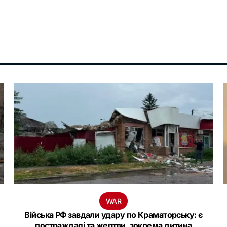
WAR
Війська РФ завдали удару по Краматорську: є
постраждалі та жертви, зокрема дитина