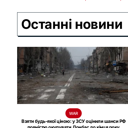
Останні новини
WAR
Взяти будь-якої ціною: у ЗСУ оцінили шанси РФ
повністю окупувати Донбас до кінця року