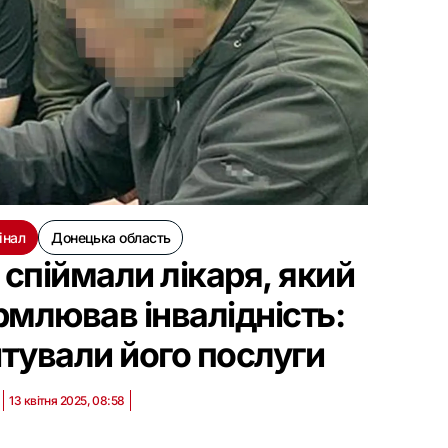
інал
Донецька область
спіймали лікаря, який
рмлював інвалідність:
тували його послуги
13 квітня 2025, 08:58