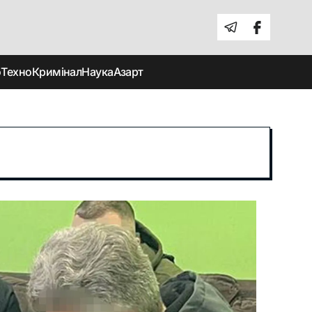
о
Техно
Кримінал
Наука
Азарт