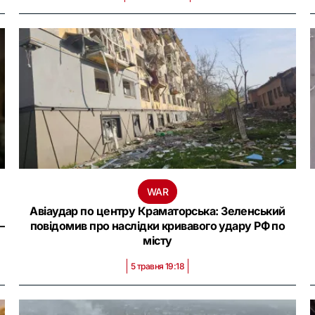
WAR
Авіаудар по центру Краматорська: Зеленський
–
повідомив про наслідки кривавого удару РФ по
місту
5 травня 19:18