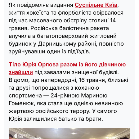
Як повідомляє видання
Суспільне Київ
,
життя хокеїста та флорболіста обірвалося
під час масованого обстрілу столиці 14
травня. Російська балістична ракета
влучила в багатоповерховий житловий
будинок у Дарницькому районі, повністю
зруйнувавши один із під’їздів.
Тіло Юрія Орлова разом із його дівчиною
знайшли
під завалами знищеної будівлі.
Відомо, що напередодні, 16 травня, близькі
та друзі попрощалися з коханою
спортсмена — 24-річною Мариною
Гоменюк, яка стала ще однією невинною
жертвою російського терору. У самого
Юрія залишилися батько та брати.