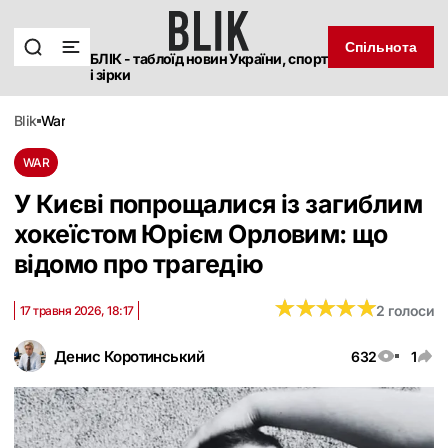
Спільнота
БЛІК - таблоїд новин України, спорт
і зірки
blik
war
WAR
У Києві попрощалися із загиблим
хокеїстом Юрієм Орловим: що
відомо про трагедію
★
★
★
★
★
★
★
★
★
★
2 голоси
17 травня 2026, 18:17
Денис Коротинський
632
1