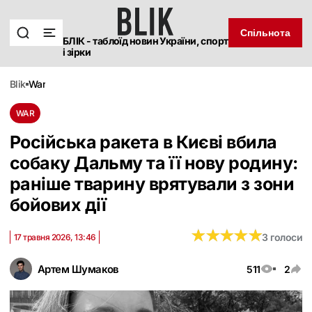
Спільнота
БЛІК - таблоїд новин України, спорт
і зірки
blik
war
WAR
Російська ракета в Києві вбила
собаку Дальму та її нову родину:
раніше тварину врятували з зони
бойових дії
★
★
★
★
★
★
★
★
★
★
3 голоси
17 травня 2026, 13:46
Артем Шумаков
511
2