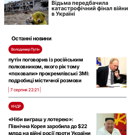
Останні новини
Володимир Путін
путін поговорив із російським
полковником, якого рік тому
«поховали» прокремлівські ЗМІ:
подробиці містичної розмови
7 серпня 22:21
КНДР
«Ніби виграш у лотерею»:
Північна Корея заробила до $22
млрд на війні росії проти України