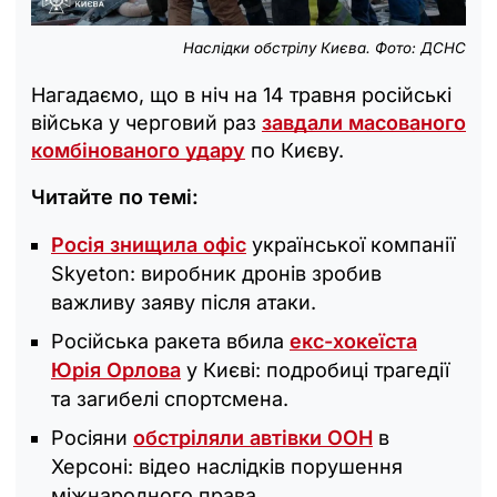
Наслідки обстрілу Києва. Фото: ДСНС
Нагадаємо, що в ніч на 14 травня російські
війська у черговий раз
завдали масованого
комбінованого удару
по Києву.
Читайте по темі:
Росія знищила офіс
української компанії
Skyeton: виробник дронів зробив
важливу заяву після атаки.
Російська ракета вбила
екс-хокеїста
Юрія Орлова
у Києві: подробиці трагедії
та загибелі спортсмена.
Росіяни
обстріляли автівки ООН
в
Херсоні: відео наслідків порушення
міжнародного права.