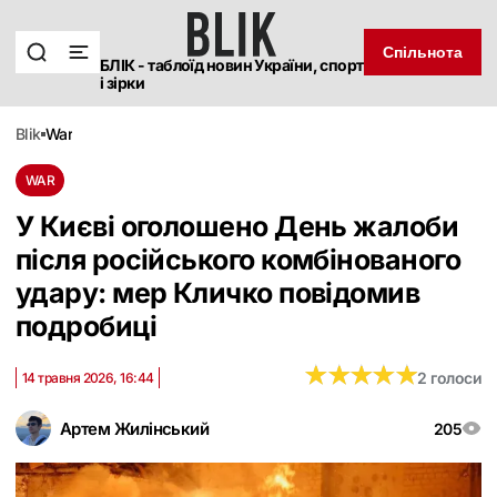
Спільнота
БЛІК - таблоїд новин України, спорт
і зірки
blik
war
WAR
У Києві оголошено День жалоби
після російського комбінованого
удару: мер Кличко повідомив
подробиці
★
★
★
★
★
★
★
★
★
★
2 голоси
14 травня 2026, 16:44
Артем Жилінський
205