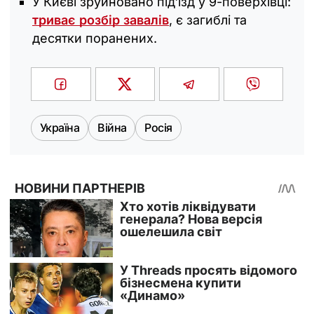
У Києві зруйновано під'їзд у 9-поверхівці:
триває розбір завалів
, є загиблі та
десятки поранених.
Україна
Війна
Росія