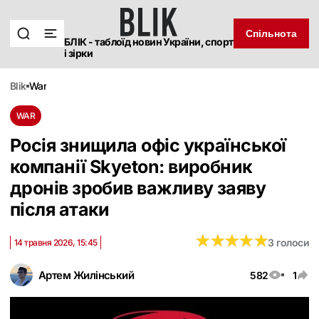
Спільнота
БЛІК - таблоїд новин України, спорт
і зірки
blik
war
WAR
Росія знищила офіс української
компанії Skyeton: виробник
дронів зробив важливу заяву
після атаки
★
★
★
★
★
★
★
★
★
★
3 голоси
14 травня 2026, 15:45
Артем Жилінський
582
1