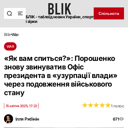
Спільнота
БЛІК - таблоїд новин України, спорт
і зірки
blik
war
WAR
«Як вам спиться?»: Порошенко
знову звинуватив Офіс
президента в «узурпації влади»
через подовження військового
стану
★
★
★
★
★
★
★
★
★
★
1 голос
15 квітня 2025, 17:22
Ілля Рябінін
671