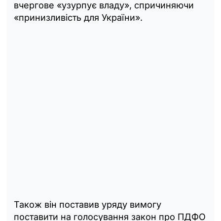
вчергове «узурпує владу», спричиняючи
«принизливість для України».
Також він поставив уряду вимогу
поставити на голосування закон про ПДФО