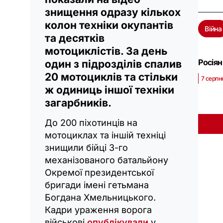
знищення одразу кількох
колон техніки окупантів
Війна
та десятків
мотоциклістів. За день
Росіян
один з підрозділів спалив
20 мотоциклів та стільки
7 серпн
ж одиниць іншої техніки
загарбників.
До 200 піхотинців на
мотоциклах та іншій техніці
знищили бійці 3-го
механізованого батальйону
Окремої президентської
бригади імені гетьмана
Богдана Хмельницького.
Кадри ураження ворога
військові
опублікували
у