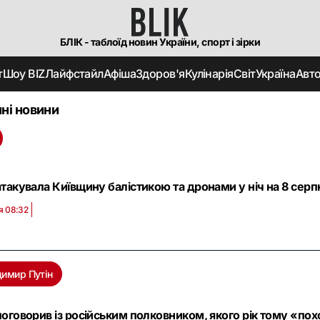
БЛІК - таблоїд новин України, спорт і зірки
т
Шоу BIZ
Лайфстайл
Афіша
Здоров'я
Кулінарія
Світ
Україна
Авт
ні новини
атакувала Київщину балістикою та дронами у ніч на 8 серпн
я 08:32
димир Путін
поговорив із російським полковником, якого рік тому «по