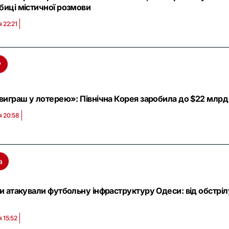
биці містичної розмови
я 22:21
Р
виграш у лотерею»: Північна Корея заробила до $22 млрд н
я 20:58
а
и атакували футбольну інфраструктуру Одеси: від обстрі
я 15:52