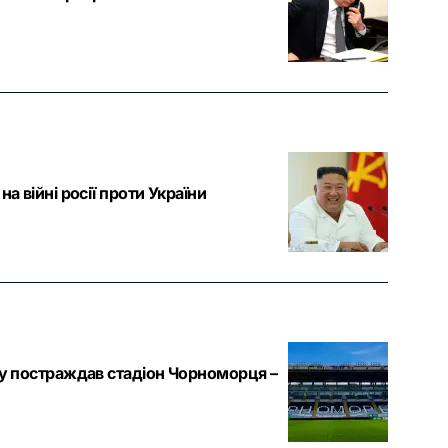
а війні росії проти України
лу постраждав стадіон Чорноморця –