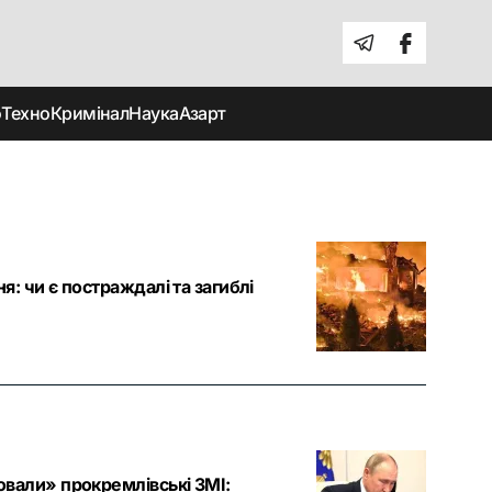
о
Техно
Кримінал
Наука
Азарт
я: чи є постраждалі та загиблі
ховали» прокремлівські ЗМІ: