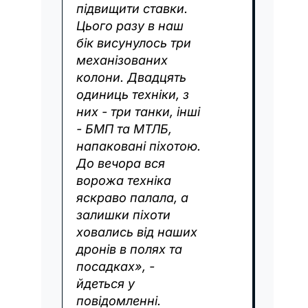
підвищити ставки.
Цього разу в наш
бік висунулось три
механізованих
колони. Двадцять
одиниць техніки, з
них - три танки, інші
- БМП та МТЛБ,
напаковані піхотою.
До вечора вся
ворожа техніка
яскраво палала, а
залишки піхоти
ховались від наших
дронів в полях та
посадках», -
йдеться у
повідомленні.