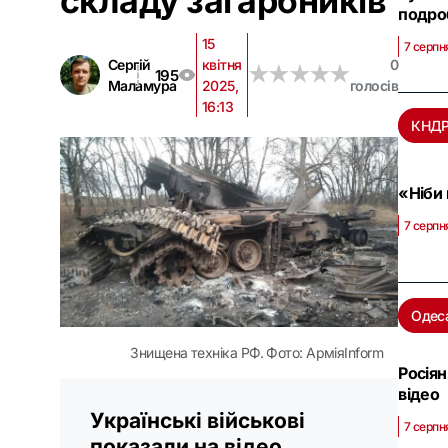
складу загарбників
подро
15
7 серпн
Сергій
квітня
0
★
★
★
★
★
★
★
★
★
★
195
Маламура
2025,
голосів
16:13
КНД
«Ніби 
7 серпн
Одес
Знищена техніка РФ. Фото: АрміяInform
Росіян
відео
Українські військові
7 серпн
показали на відео