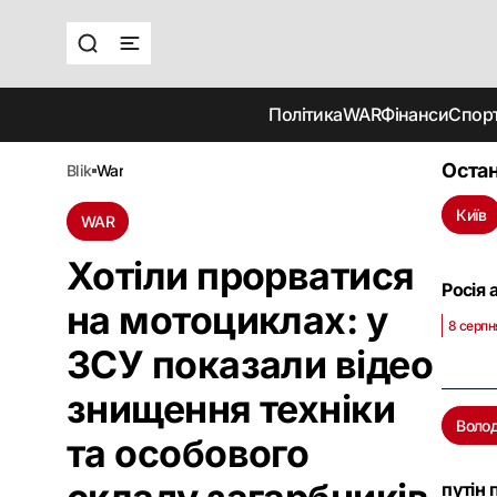
Політика
WAR
Фінанси
Спор
Остан
blik
war
Київ
WAR
Хотіли прорватися
Росія 
на мотоциклах: у
8 серпн
ЗСУ показали відео
знищення техніки
Воло
та особового
путін 