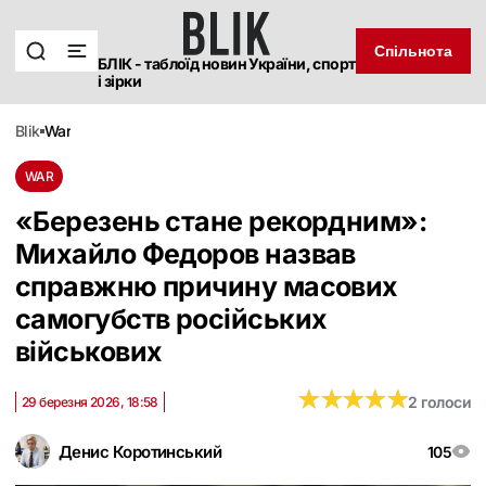
Спільнота
БЛІК - таблоїд новин України, спорт
і зірки
blik
war
WAR
«Березень стане рекордним»:
Михайло Федоров назвав
справжню причину масових
самогубств російських
військових
★
★
★
★
★
★
★
★
★
★
2 голоси
29 березня 2026, 18:58
Денис Коротинський
105