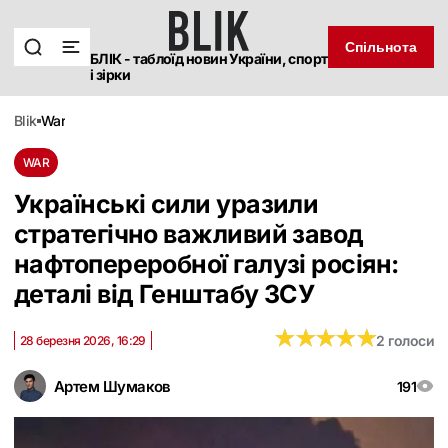
Спільнота
БЛІК - таблоїд новин України, спорт
і зірки
blik
war
WAR
Українські сили уразили
стратегічно важливий завод
нафтопереробної галузі росіян:
деталі від Генштабу ЗСУ
★
★
★
★
★
★
★
★
★
★
2 голоси
28 березня 2026, 16:29
Артем Шумаков
191