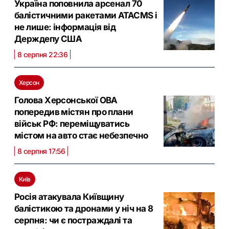
Україна поповнила арсенал 70
балістичними ракетами ATACMS і
не лише: інформація від
Держдепу США
8 серпня 22:36
Херсон
Голова Херсонської ОВА
попередив містян про плани
військ РФ: переміщуватись
містом на авто стає небезпечно
8 серпня 17:56
Київ
Росія атакувала Київщину
балістикою та дронами у ніч на 8
серпня: чи є постраждалі та