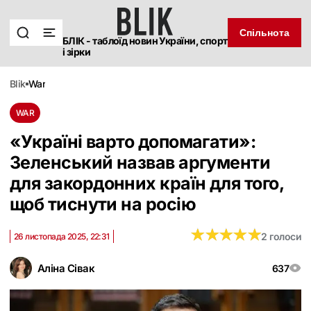
Спільнота
БЛІК - таблоїд новин України, спорт
і зірки
blik
war
WAR
«Україні варто допомагати»:
Зеленський назвав аргументи
для закордонних країн для того,
щоб тиснути на росію
★
★
★
★
★
★
★
★
★
★
2 голоси
26 листопада 2025, 22:31
Аліна Сівак
637