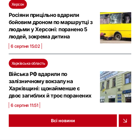
Херсон
Росіяни прицільно вдарили
бойовим дроном по маршрутці з
людьми у Херсоні: поранено 5
людей, зокрема дитина
6 серпня 15:02
Харківська область
Війська РФ вдарили по
залізничному вокзалу на
Харківщині: щонайменше є
двоє загиблих й троє поранених
6 серпня 11:51
Всі новини