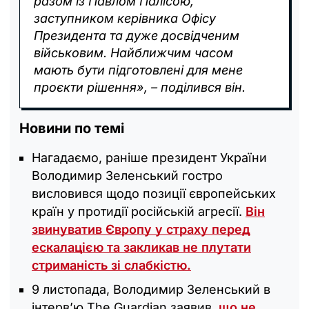
разом із Павлом Палісою,
заступником керівника Офісу
Президента та дуже досвідченим
військовим. Найближчим часом
мають бути підготовлені для мене
проєкти рішення», – поділився він.
Новини по темі
Нагадаємо, раніше президент України
Володимир Зеленський гостро
висловився щодо позиції європейських
країн у протидії російській агресії.
Він
звинуватив Європу у страху перед
ескалацією та закликав не плутати
стриманість зі слабкістю.
9 листопада, Володимир Зеленський в
інтерв’ю The Guardian заявив,
що не