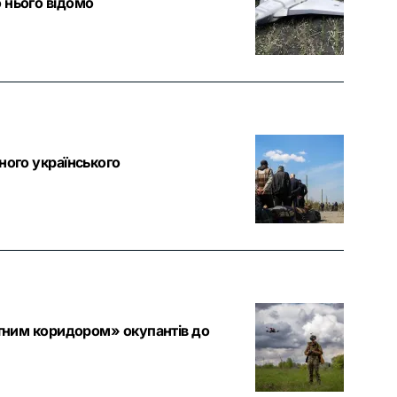
 нього відомо
ного українського
утним коридором» окупантів до