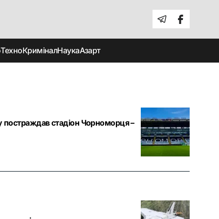
о
Техно
Кримінал
Наука
Азарт
лу постраждав стадіон Чорноморця –