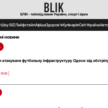
БЛІК - таблоїд новин України, спорт і зірки
т
Шоу BIZ
Лайфстайл
Афіша
Здоров'я
Кулінарія
Світ
Україна
Авт
ні новини
а
и атакували футбольну інфраструктуру Одеси: від обстрі
 15:52