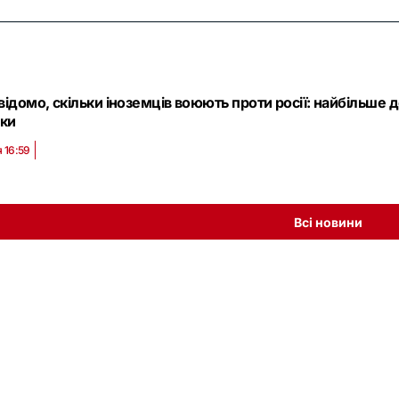
відомо, скільки іноземців воюють проти росії: найбільше д
ки
 16:59
Всі новини