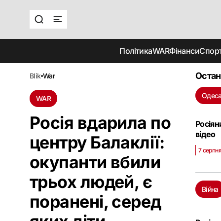
Політика
WAR
Фінанси
Спор
Остан
blik
war
Одес
WAR
Росія вдарила по
Росіян
відео
центру Балаклії:
7 серпня
окупанти вбили
трьох людей, є
Війна
поранені, серед