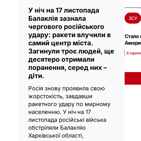
У ніч на 17 листопада
Балаклія зазнала
ЗСУ
чергового російського
удару: ракети влучили в
Стало 
самий центр міста.
Амери
Загинули троє людей, ще
6 серпня
десятеро отримали
поранення, серед них –
діти.
Росія знову проявила свою
жорстокість, завдавши
ракетного удару по мирному
населенню. У ніч на 17
листопада російські війська
обстріляли Балаклію
Харківської області,