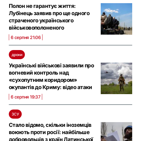
Полон не гарантує життя:
Лубінець заявив про ще одного
страченого українського
військовополоненого
6 серпня 21:06
дрони
Українські військові заявили про
вогневий контроль над
«сухопутним коридором»
окупантів до Криму: відео атаки
6 серпня 19:37
ЗСУ
Стало відомо, скільки іноземців
воюють проти росії: найбільше
добровольців з країн Латинської