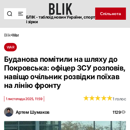
Спільнота
БЛІК - таблоїд новин України, спорт
і зірки
blik
war
WAR
Буданова помітили на шляху до
Покровська: офіцер ЗСУ розповів,
навіщо очільник розвідки поїхав
на лінію фронту
★
★
★
★
★
★
★
★
★
★
1 голос
1 листопада 2025, 11:59
Артем Шумаков
1129