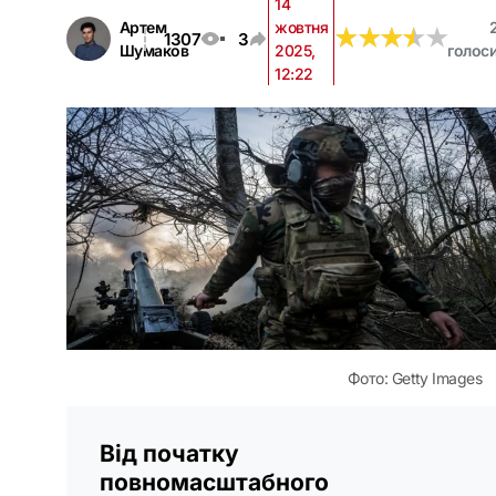
14
Артем
жовтня
★
★
★
★
★
★
★
★
★
★
1307
3
Шумаков
2025,
голос
12:22
Фото: Getty Images
Від початку
повномасштабного