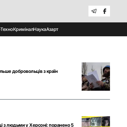
о
Техно
Кримінал
Наука
Азарт
ільше добровольців з країн
 з людьми у Херсоні: поранено 5