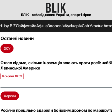
БЛІК - таблоїд новин України, спорт і зірки
т
Шоу BIZ
Лайфстайл
Афіша
Здоров'я
Кулінарія
Світ
Україна
Авт
Останні новини
ЗСУ
Стало відомо, скільки іноземців воюють проти росії: найб
Латинської Америки
6 серпня 16:59
Херсон
Росіяни прицільно вдарили бойовим дроном по маршрутці