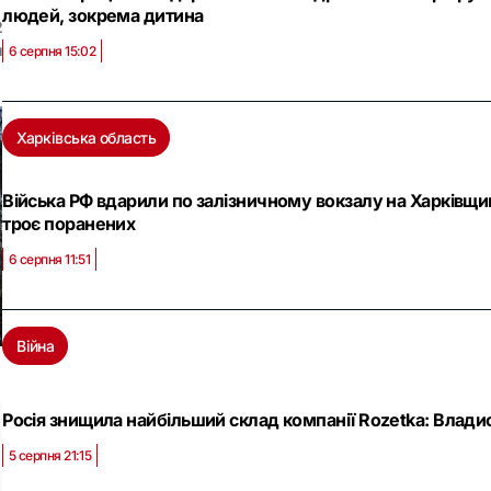
людей, зокрема дитина
2
и
6 серпня 15:02
Харківська область
Війська РФ вдарили по залізничному вокзалу на Харківщи
троє поранених
6 серпня 11:51
Війна
Росія знищила найбільший склад компанії Rozetka: Владис
5 серпня 21:15