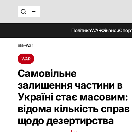
Політика
WAR
Фінанси
Спор
blik
war
WAR
Самовільне
залишення частини в
Україні стає масовим:
відома кількість справ
щодо дезертирства