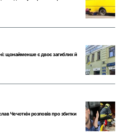
ні: щонайменше є двоє загиблих й
лав Чечоткін розповів про збитки