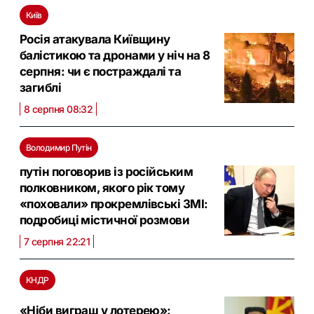
Київ
Росія атакувала Київщину
балістикою та дронами у ніч на 8
серпня: чи є постраждалі та
загиблі
8 серпня 08:32
Володимир Путін
путін поговорив із російським
полковником, якого рік тому
«поховали» прокремлівські ЗМІ:
подробиці містичної розмови
7 серпня 22:21
КНДР
«Ніби виграш у лотерею»: