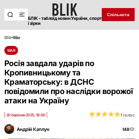
Спільнота
БЛІК - таблоїд новин України, спорт
і зірки
blik
war
WAR
Росія завдала ударів по
Кропивницькому та
Краматорську: в ДСНС
повідомили про наслідки ворожої
атаки на Україну
★
★
★
★
★
★
★
★
★
★
1 голос
20 березня 2025, 19:00
Андрій Каплун
148