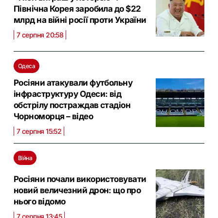
Північна Корея заробила до $22
млрд на війні росії проти України
7 серпня 20:58
Одеса
Росіяни атакували футбольну
інфраструктуру Одеси: від
обстрілу постраждав стадіон
Чорноморця – відео
7 серпня 15:52
Війна
Росіяни почали використовувати
новий величезний дрон: що про
нього відомо
7 серпня 13:45