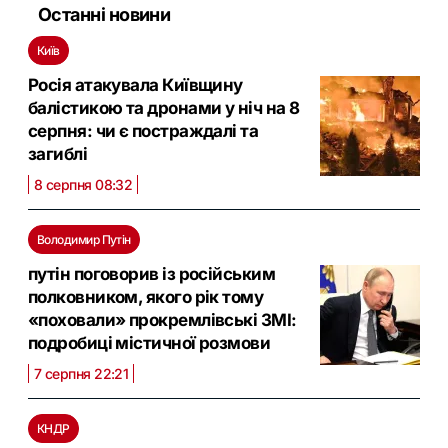
Останні новини
Київ
Росія атакувала Київщину
балістикою та дронами у ніч на 8
серпня: чи є постраждалі та
загиблі
8 серпня 08:32
Володимир Путін
путін поговорив із російським
полковником, якого рік тому
«поховали» прокремлівські ЗМІ:
подробиці містичної розмови
7 серпня 22:21
КНДР