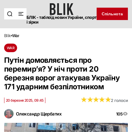
Спільнота
БЛІК - таблоїд новин України, спорт
і зірки
blik
war
WAR
Путін домовляється про
перемир’я? У ніч проти 20
березня ворог атакував Україну
171 ударним безпілотником
★
★
★
★
★
★
★
★
★
★
2 голоси
20 березня 2025, 09:45
Олександр Щербатих
105