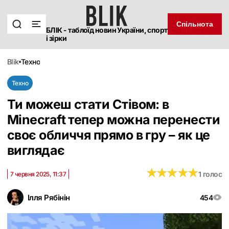
Спільнота
БЛІК - таблоїд новин України, спорт
і зірки
blik
техно
Техно
Ти можеш стати Стівом: в
Minecraft тепер можна перенести
своє обличчя прямо в гру – як це
виглядає
★
★
★
★
★
★
★
★
★
★
1 голос
7 червня 2025, 11:37
Ілля Рябінін
454