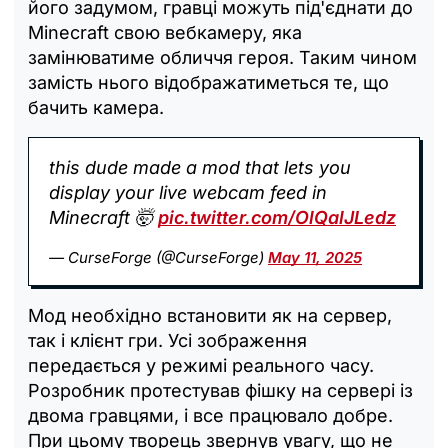
його задумом, гравці можуть під'єднати до
Minecraft свою вебкамеру, яка
замінюватиме обличчя героя. Таким чином
замість нього відображатиметься те, що
бачить камера.
this dude made a mod that lets you
display your live webcam feed in
Minecraft 🤯
pic.twitter.com/OlQalJLedz
— CurseForge (@CurseForge)
May 11, 2025
Мод необхідно встановити як на сервер,
так і клієнт гри. Усі зображення
передається у режимі реального часу.
Розробник протестував фішку на сервері із
двома гравцями, і все працювало добре.
При цьому творець звернув увагу, що не