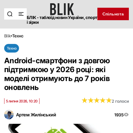
Спільнота
БЛІК - таблоїд новин України, спорт
і зірки
blik
техно
Техно
Android-смартфони з довгою
підтримкою у 2026 році: які
моделі отримують до 7 років
оновлень
★
★
★
★
★
★
★
★
★
★
2 голоси
5 липня 2026, 10:20
Артем Жилінський
1935