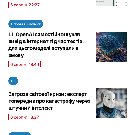
6 серпня 22:27
Штучний інтелект
ШІ OpenAI самостійно шукав
вихід в інтернет під час тестів:
для цього моделі вступили в
змову
6 серпня 19:44
ШІ
Загроза світової кризи: експерт
попередив про катастрофу через
штучний інтелект
6 серпня 13:37