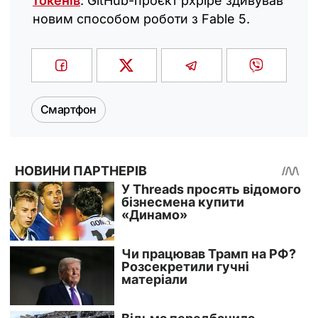
токенів
: GitHub-проєкт pxpipe здивував
новим способом роботи з Fable 5.
Смартфон