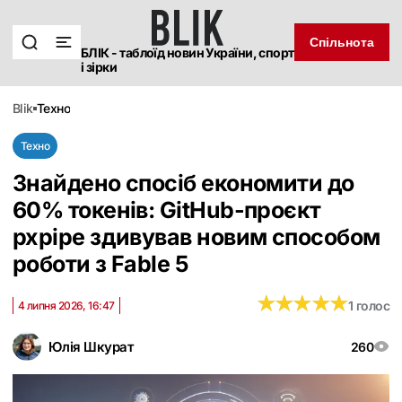
Спільнота
БЛІК - таблоїд новин України, спорт
і зірки
blik
техно
Техно
Знайдено спосіб економити до
60% токенів: GitHub-проєкт
pxpipe здивував новим способом
роботи з Fable 5
★
★
★
★
★
★
★
★
★
★
1 голос
4 липня 2026, 16:47
Юлія Шкурат
260