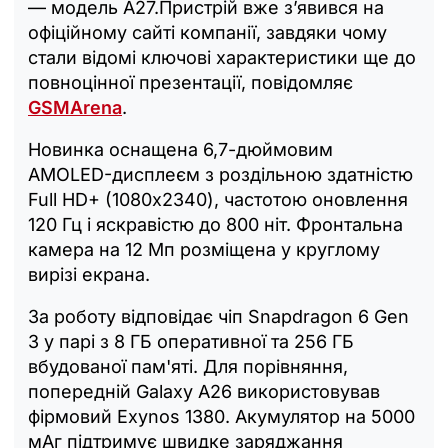
— модель А27.Пристрій вже з’явився на
офіційному сайті компанії, завдяки чому
стали відомі ключові характеристики ще до
повноцінної презентації, повідомляє
GSMArena
.
Новинка оснащена 6,7-дюймовим
AMOLED-дисплеєм з роздільною здатністю
Full HD+ (1080х2340), частотою оновлення
120 Гц і яскравістю до 800 ніт. Фронтальна
камера на 12 Мп розміщена у круглому
вирізі екрана.
За роботу відповідає чіп Snapdragon 6 Gen
3 у парі з 8 ГБ оперативної та 256 ГБ
вбудованої пам'яті. Для порівняння,
попередній Galaxy A26 використовував
фірмовий Exynos 1380. Акумулятор на 5000
мАг підтримує швидке заряджання