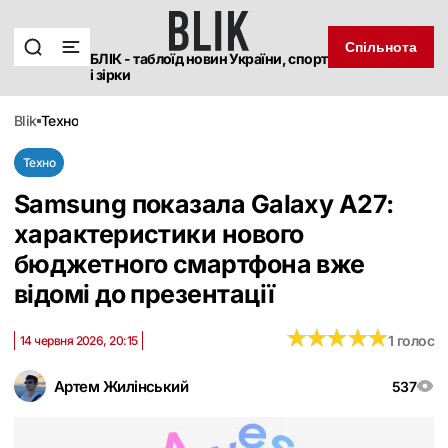
Спільнота
БЛІК - таблоїд новин України, спорт
і зірки
blik
техно
Техно
Samsung показала Galaxy A27:
характеристики нового
бюджетного смартфона вже
відомі до презентації
★
★
★
★
★
★
★
★
★
★
1 голос
14 червня 2026, 20:15
Артем Жилінський
537