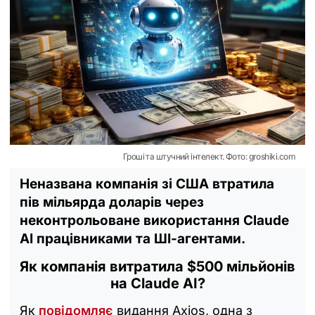
Гроші та штучний інтелект. Фото: groshiki.com
Неназвана компанія зі США втратила
пів мільярда доларів через
неконтрольоване використання Claude
AI працівниками та ШІ-агентами.
Як компанія витратила $500 мільйонів
на Claude AI?
Як
повідомляє
видання Axios, одна з