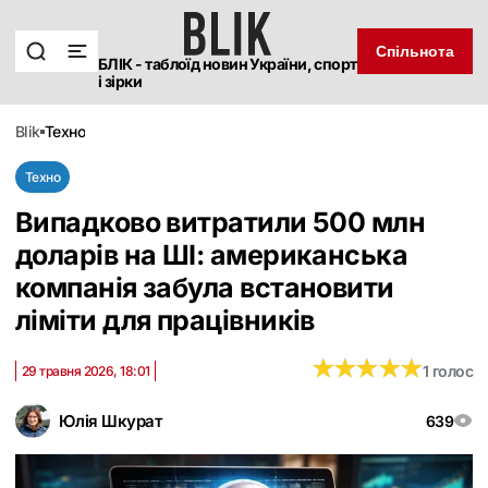
Спільнота
БЛІК - таблоїд новин України, спорт
і зірки
blik
техно
Техно
Випадково витратили 500 млн
доларів на ШІ: американська
компанія забула встановити
ліміти для працівників
★
★
★
★
★
★
★
★
★
★
1 голос
29 травня 2026, 18:01
Юлія Шкурат
639