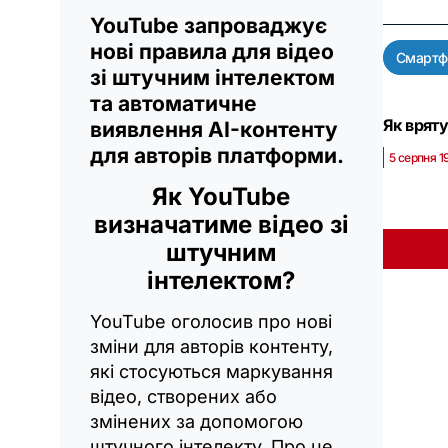
YouTube запроваджує
нові правила для відео
Смартф
зі штучним інтелектом
та автоматичне
Як вряту
виявлення AI-контенту
для авторів платформи.
5 серпня 1
Як YouTube
визначатиме відео зі
штучним
інтелектом?
YouTube оголосив про нові
зміни для авторів контенту,
які стосуються маркування
відео, створених або
змінених за допомогою
штучного інтелекту. Про це