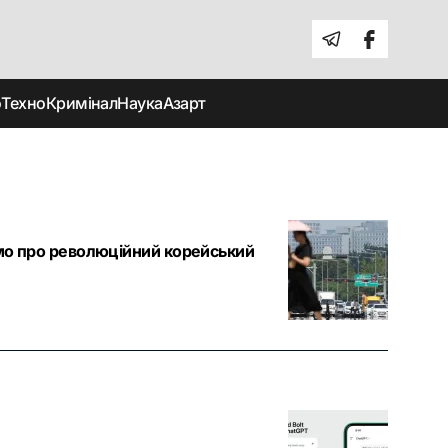
о
Техно
Кримінал
Наука
Азарт
омо про революційний корейський