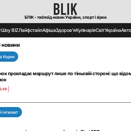
БЛІК - таблоїд новин України, спорт і зірки
т
Шоу BIZ
Лайфстайл
Афіша
Здоров'я
Кулінарія
Світ
Україна
Авт
і новини
а Корея
нок прокладає маршрут лише по тіньовій стороні: що від
нок
2:49
 інтелект