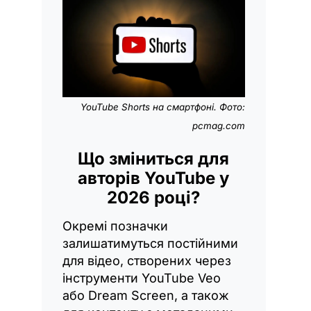
YouTube Shorts на смартфоні. Фото:
pcmag.com
Що зміниться для
авторів YouTube у
2026 році?
Окремі позначки
залишатимуться постійними
для відео, створених через
інструменти YouTube Veo
або Dream Screen, а також