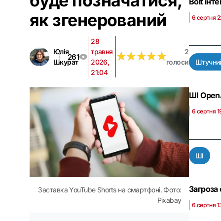
буде позначатися,
Bolt інт
як згенерований
6 серпня 2
28
Юлія
травня
2
★
★
★
★
★
★
★
★
★
★
261
Шкурат
2026,
голоси
Штучний
21:04
ШІ OpenA
6 серпня 1
ШІ
Загроза 
Заставка YouTube Shorts на смартфоні. Фото:
Pixabay
6 серпня 1