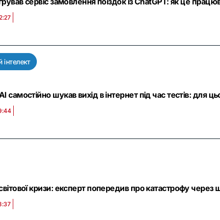
егрував сервіс замовлення поїздок із ChatGPT: як це прац
2:27
 інтелект
I самостійно шукав вихід в інтернет під час тестів: для ц
9:44
світової кризи: експерт попередив про катастрофу через 
3:37