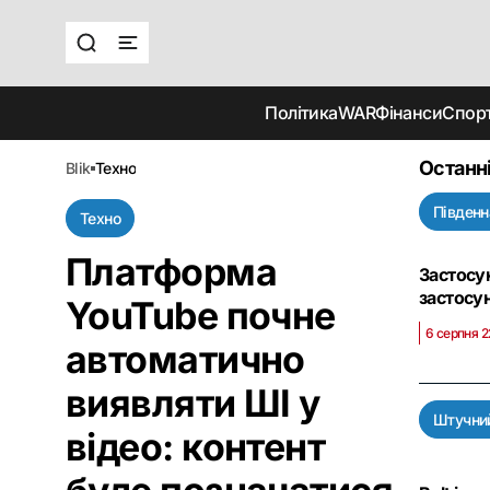
Політика
WAR
Фінанси
Спор
Останн
blik
техно
Південн
Техно
Платформа
Застосу
застосу
YouTube почне
6 серпня 2
автоматично
виявляти ШІ у
Штучний
відео: контент