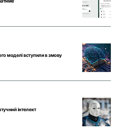
юватиме
ього моделі вступили в змову
штучний інтелект