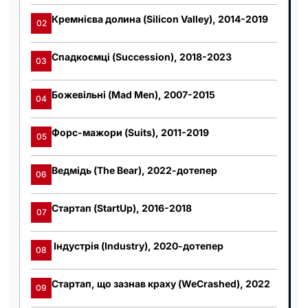
Кремнієва долина (Silicon Valley), 2014-2019
02
Спадкоємці (Succession), 2018-2023
03
Божевільні (Mad Men), 2007-2015
04
Форс-мажори (Suits), 2011-2019
05
Ведмідь (The Bear), 2022-дотепер
06
Стартап (StartUp), 2016-2018
07
Індустрія (Industry), 2020-дотепер
08
Стартап, що зазнав краху (WeCrashed), 2022
09