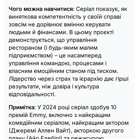
Чого можна навчитися
: Серіал показує, як
виняткова компетентність у своїй справі
зовсім не дорівнює вмінню керувати
людьми й фінансами. В цьому проєкті
демонструється, що управління
рестораном (і будь-яким малим
підприємством) – це насамперед
управління командою, процесами і
власним емоційним станом під тиском.
Лідерство через страх та ієрархію дає гірші
результати, ніж довіра і культура
відповідальності.
Примітка
: У 2024 році серіал здобув 10
премій Emmy, включно з найкращим
комедійним серіалом, найкращим актором
(Джеремі Аллен Вайт), акторкою другого
плану (Айо Едебірі) та режисурою