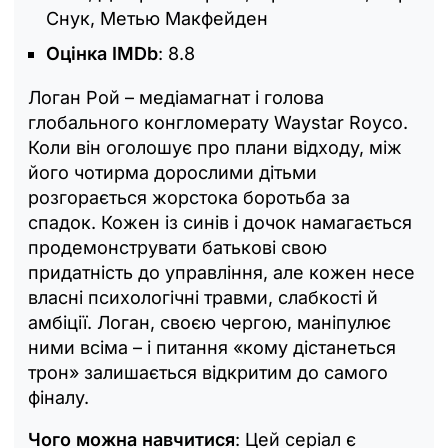
Снук, Метью Макфейден
Оцінка IMDb
: 8.8
Логан Рой – медіамагнат і голова
глобального конгломерату Waystar Royco.
Коли він оголошує про плани відходу, між
його чотирма дорослими дітьми
розгорається жорстока боротьба за
спадок. Кожен із синів і дочок намагається
продемонструвати батькові свою
придатність до управління, але кожен несе
власні психологічні травми, слабкості й
амбіції. Логан, своєю чергою, маніпулює
ними всіма – і питання «кому дістанеться
трон» залишається відкритим до самого
фіналу.
Чого можна навчитися
: Цей серіал є