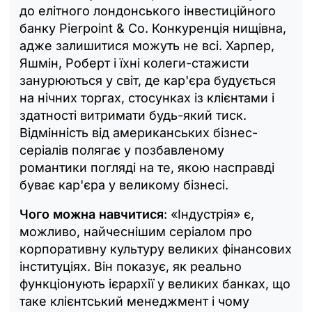
до елітного лондонського інвестиційного
банку Pierpoint & Co. Конкуренція нищівна,
адже залишитися можуть не всі. Харпер,
Яшмін, Роберт і їхні колеги-стажисти
занурюються у світ, де кар'єра будується
на нічних торгах, стосунках із клієнтами і
здатності витримати будь-який тиск.
Відмінність від американських бізнес-
серіалів полягає у позбавленому
романтики погляді на те, якою насправді
буває кар'єра у великому бізнесі.
Чого можна навчитися
: «Індустрія» є,
можливо, найчеснішим серіалом про
корпоративну культуру великих фінансових
інституціях. Він показує, як реально
функціонують ієрархії у великих банках, що
таке клієнтський менеджмент і чому