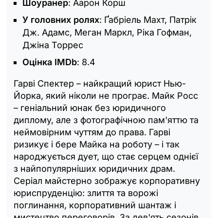
Шоуранер
: Аарон Корш
У головних ролях
: Ґабріель Махт, Патрік
Дж. Адамс, Меган Маркл, Ріка Гофман,
Джіна Торрес
Оцінка IMDb
: 8.4
Гарві Спектер – найкращий юрист Нью-
Йорка, який ніколи не програє. Майк Росс
– геніальний юнак без юридичного
диплому, але з фотографічною пам'яттю та
неймовірним чуттям до права. Гарві
ризикує і бере Майка на роботу – і так
народжується дует, що стає серцем однієї
з найпопулярніших юридичних драм.
Серіал майстерно зображує корпоративну
юриспруденцію: злиття та ворожі
поглинання, корпоративний шантаж і
мистецтво переговорів. За дев'ять сезонів