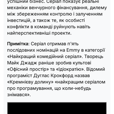
успішний бізнес. Серіал показує реальні
механіки венчурного фінансування, дилему
між збереженням контролю і залученням
інвестицій, а також те, як особисті
конфлікти в команді руйнують навіть
найперспективніші проекти.
Примітка
: Серіал отримав п'ять
послідовних номінацій на Emmy в категорії
«Найкращий комедійний серіал». Творець
Майк Джадж раніше зробив культові
«Офісний простір» та «Ідіократію». Відомий
програміст Дуглас Крокфорд назвав
«Кремнієву долину» «найкращим серіалом
про програмування, що коли-небудь
знімався».