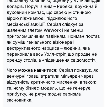
глобальну компанію, оцінену у 47 мільярдів
доларів. Поруч із ним – Ребека, дружина й
духовний компас, що своєю містичною
вірою підживлює і підсилює його
месіанські амбіції. Серіал слідкує за
шаленим злетом WeWork і не менш
приголомшливим падінням. Нойман постає
як суміш геніального візіонера і
деструктивного нарциса – людини, яка
переконала весь Уолл-стріт, що продає не
оренду столів, а «підвищення свідомості».
Чого можна навчитися:
Серіал показує, як
венчурні гравці втратили мільярди через
відсутність критичного мислення, а також
те, чому бізнес-модель, що не генерує
прибутку, не рятує жодна харизма
засновника.