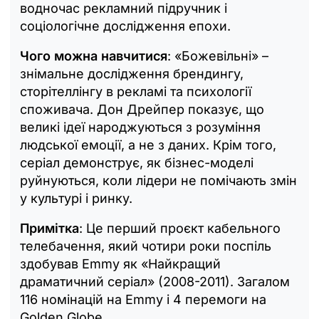
водночас рекламний підручник і
соціологічне дослідження епохи.
Чого можна навчитися
: «Божевільні» –
знімальне дослідження брендингу,
сторітеллінгу в рекламі та психології
споживача. Дон Дрейпер показує, що
великі ідеї народжуються з розуміння
людської емоції, а не з даних. Крім того,
серіал демонструє, як бізнес-моделі
руйнуються, коли лідери не помічають змін
у культурі і ринку.
Примітка
: Це перший проєкт кабельного
телебачення, який чотири роки поспіль
здобував Emmy як «Найкращий
драматичний серіал» (2008-2011). Загалом
116 номінацій на Emmy і 4 перемоги на
Golden Globe.