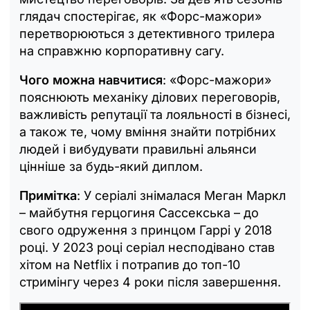
глядач спостерігає, як «Форс-мажори»
перетворюються з детективного трилера
на справжню корпоративну сагу.
Чого можна навчитися
: «Форс-мажори»
пояснюють механіку ділових переговорів,
важливість репутації та лояльності в бізнесі,
а також те, чому вміння знайти потрібних
людей і вибудувати правильні альянси
цінніше за будь-який диплом.
Примітка
: У серіалі знімалася Меган Маркл
– майбутня герцогиня Сассекська – до
свого одруження з принцом Гаррі у 2018
році. У 2023 році серіал несподівано став
хітом на Netflix і потрапив до топ-10
стримінгу через 4 роки після завершення.