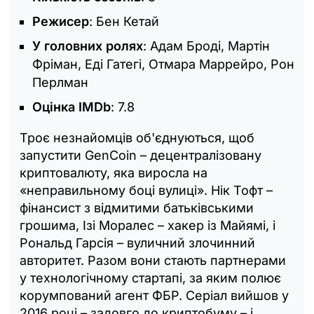
Режисер
: Бен Кетай
У головних ролях
: Адам Броді, Мартін
Фріман, Еді Гатегі, Отмара Маррейро, Рон
Перлман
Оцінка IMDb
: 7.8
Троє незнайомців об'єднуються, щоб
запустити GenCoin – децентралізовану
криптовалюту, яка виросла на
«неправильному боці вулиці». Нік Тофт –
фінансист з відмитими батьківськими
грошима, Ізі Моралес – хакер із Майямі, і
Рональд Гарсія – вуличний злочинний
авторитет. Разом вони стають партнерами
у технологічному стартапі, за яким полює
корумпований агент ФБР. Серіал вийшов у
2016 році – задовго до криптобуму – і