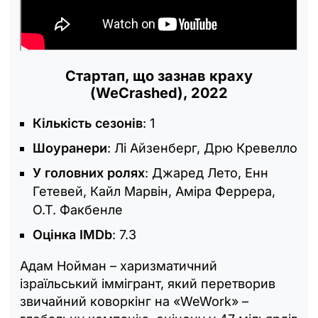
Стартап, що зазнав краху
(WeCrashed), 2022
Кількість сезонів
: 1
Шоуранери
: Лі Айзенберг, Дрю Кревелло
У головних ролях
: Джаред Лето, Енн
Гетевей, Кайл Марвін, Аміра Феррера,
О.Т. Факбенле
Оцінка IMDb
: 7.3
Адам Нойман – харизматичний
ізраїльський іммігрант, який перетворив
звичайний коворкінг на «WeWork» –