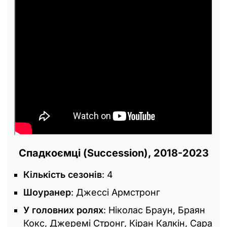
Спадкоємці (Succession), 2018-2023
Кількість сезонів
: 4
Шоуранер
: Джессі Армстронг
У головних ролях
: Ніколас Браун, Браян
Кокс, Джеремі Стронг, Кіран Калкін, Сара