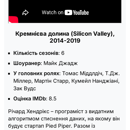
Кремнієва долина (Silicon Valley),
2014-2019
Кількість сезонів
: 6
Шоуранер
: Майк Джадж
У головних ролях
: Томас Міддлдіч, Т.Дж.
Міллер, Мартін Старр, Кумейл Нанджіані,
Зак Вудс
Оцінка IMDb
: 8.5
Річард Хендрікс – програміст з видатним
алгоритмом стиснення даних, на якому він
будує стартап Pied Piper. Разом із