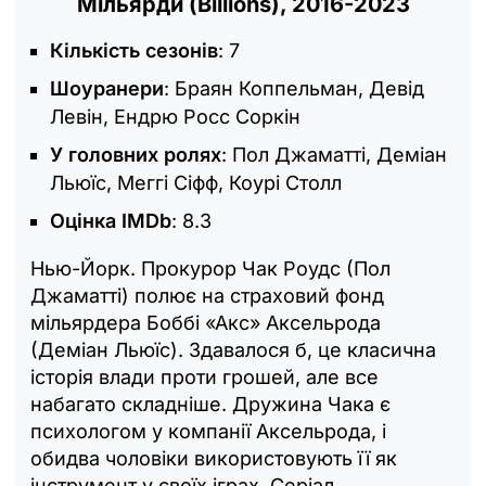
Мільярди (Billions), 2016-2023
Кількість сезонів
: 7
Шоуранери
: Браян Коппельман, Девід
Левін, Ендрю Росс Соркін
У головних ролях
: Пол Джаматті, Деміан
Льюїс, Меггі Сіфф, Коурі Столл
Оцінка IMDb
: 8.3
Нью-Йорк. Прокурор Чак Роудс (Пол
Джаматті) полює на страховий фонд
мільярдера Боббі «Акс» Аксельрода
(Деміан Льюїс). Здавалося б, це класична
історія влади проти грошей, але все
набагато складніше. Дружина Чака є
психологом у компанії Аксельрода, і
обидва чоловіки використовують її як
інструмент у своїх іграх. Серіал