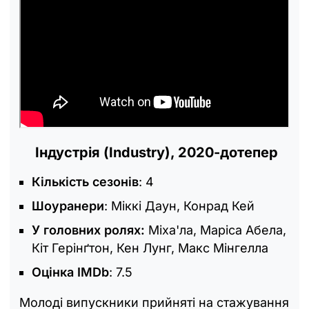
Індустрія (Industry), 2020-дотепер
Кількість сезонів
: 4
Шоуранери
: Міккі Даун, Конрад Кей
У головних ролях:
Міха'ла, Маріса Абела,
Кіт Герінґтон, Кен Лунг, Макс Мінгелла
Оцінка IMDb
: 7.5
Молоді випускники прийняті на стажування