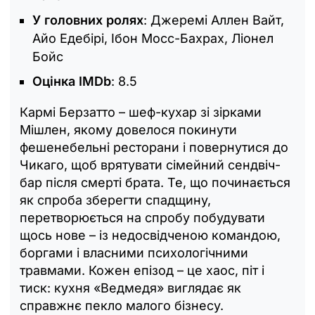
У головних ролях
: Джеремі Аллен Вайт,
Айо Едебірі, Ібон Мосс-Бахрах, Ліонел
Бойс
Оцінка IMDb
: 8.5
Кармі Берзатто – шеф-кухар зі зірками
Мішлен, якому довелося покинути
фешенебельні ресторани і повернутися до
Чикаго, щоб врятувати сімейний сендвіч-
бар після смерті брата. Те, що починається
як спроба зберегти спадщину,
перетворюється на спробу побудувати
щось нове – із недосвідченою командою,
боргами і власними психологічними
травмами. Кожен епізод – це хаос, піт і
тиск: кухня «Ведмедя» виглядає як
справжнє пекло малого бізнесу.