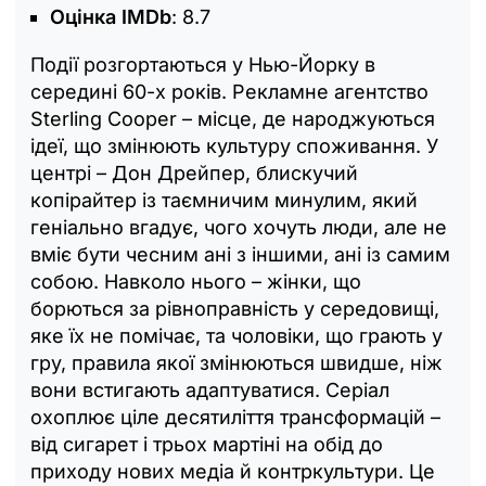
Оцінка IMDb
: 8.7
Події розгортаються у Нью-Йорку в
середині 60-х років. Рекламне агентство
Sterling Cooper – місце, де народжуються
ідеї, що змінюють культуру споживання. У
центрі – Дон Дрейпер, блискучий
копірайтер із таємничим минулим, який
геніально вгадує, чого хочуть люди, але не
вміє бути чесним ані з іншими, ані із самим
собою. Навколо нього – жінки, що
борються за рівноправність у середовищі,
яке їх не помічає, та чоловіки, що грають у
гру, правила якої змінюються швидше, ніж
вони встигають адаптуватися. Серіал
охоплює ціле десятиліття трансформацій –
від сигарет і трьох мартіні на обід до
приходу нових медіа й контркультури. Це