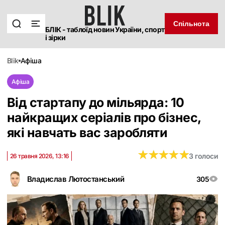
Спільнота
БЛІК - таблоїд новин України, спорт
і зірки
blik
афіша
Афіша
Від стартапу до мільярда: 10
найкращих серіалів про бізнес,
які навчать вас заробляти
★
★
★
★
★
★
★
★
★
★
3 голоси
26 травня 2026, 13:16
Владислав Лютостанський
305