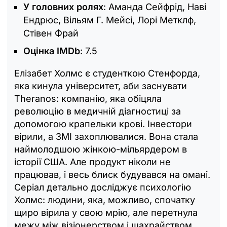
У головних ролях
: Аманда Сейфрід, Наві
Ендрюс, Вільям Г. Мейсі, Лорі Метклф,
Стівен Фрай
Оцінка IMDb
: 7.5
Елізабет Холмс є студенткою Стенфорда,
яка кинула університет, аби заснувати
Theranos: компанію, яка обіцяла
революцію в медичній діагностиці за
допомогою крапельки крові. Інвестори
вірили, а ЗМІ захоплювалися. Вона стала
наймолодшою жінкою-мільярдером в
історії США. Але продукт ніколи не
працював, і весь блиск будувався на омані.
Серіал детально досліджує психологію
Холмс: людини, яка, можливо, спочатку
щиро вірила у свою мрію, але перетнула
межу між візіонерством і шахрайством.