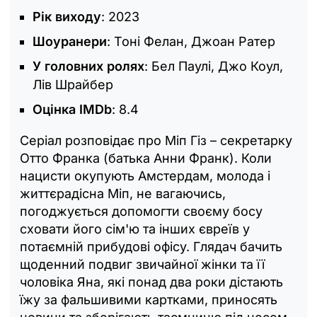
Рік виходу
: 2023
Шоуранери
: Тоні Фелан, Джоан Ратер
У головних ролях
: Бел Паулі, Джо Коул,
Лів Шрайбер
Оцінка IMDb
: 8.4
Серіал розповідає про Міп Гіз – секретарку
Отто Франка (батька Анни Франк). Коли
нацисти окупують Амстердам, молода і
життєрадісна Міп, не вагаючись,
погоджується допомогти своєму босу
сховати його сім'ю та інших євреїв у
потаємній прибудові офісу. Глядач бачить
щоденний подвиг звичайної жінки та її
чоловіка Яна, які понад два роки дістають
їжу за фальшивими картками, приносять