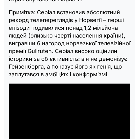
Примітка: Серіал встановив абсолютний
рекорд телепереглядів у Норвегії – перші
епізоди подивилися понад 1,2 мільйона
людей (близько чверті населення країни),
вигравши 6 нагород норвезької телевізійної
премії Gullruten. Серіал високо оцінили
історики за об'єктивність: він не демонізує
Гейзенберга, а показує його як генія, що
заплутався в амбіціях і конформізмі.