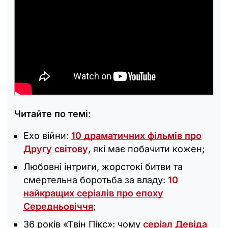
Читайте по темі:
Ехо війни:
10 драматичних фільмів про
Другу світову
, які має побачити кожен;
Любовні інтриги, жорстокі битви та
смертельна боротьба за владу:
10
найкращих серіалів про епоху
Середньовіччя
;
36 років «Твін Пікс»: чому
серіал Девіда