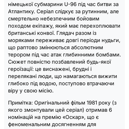
німецької субмарини U-96 під час битви за
Атлантику. Серіал слідкує за рутинним, але
смертельно небезпечним бойовим
походом екіпажу, який має перехоплювати
британські конвої. Глядач разом із
моряками переживає довгі періоди нудьги,
що раптово змінюються абсолютним
терором під час атак глибинними бомбами.
Сюжет повністю позбавлений будь-якої
героїзації: це виснажені, брудні і
перелякані люди, що намагаються вижити
глибоко під водою, поступово втрачаючи
віру у свою місію.
Примітка: Оригінальний фільм 1981 року (з
якого змонтували цей серіал) отримав 6
номінацій на премію «Оскар», що є
феноменальним досягненням для