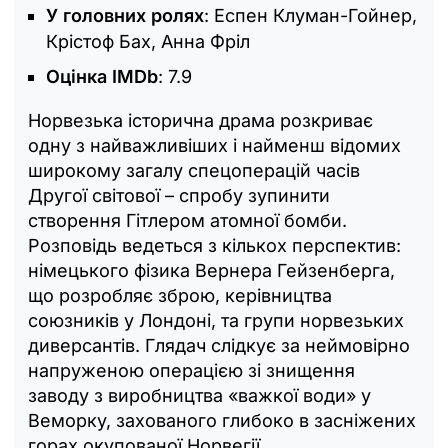
У головних ролях
: Еспен Клуман-Гойнер,
Крістоф Бах, Анна Фріл
Оцінка IMDb
: 7.9
Норвезька історична драма розкриває
одну з найважливіших і найменш відомих
широкому загалу спецоперацій часів
Другої світової – спробу зупинити
створення Гітлером атомної бомби.
Розповідь ведеться з кількох перспектив:
німецького фізика Вернера Гейзенберга,
що розробляє зброю, керівництва
союзників у Лондоні, та групи норвезьких
диверсантів. Глядач слідкує за неймовірно
напруженою операцією зі знищення
заводу з виробництва «важкої води» у
Веморку, захованого глибоко в засніжених
горах окупованої Норвегії.