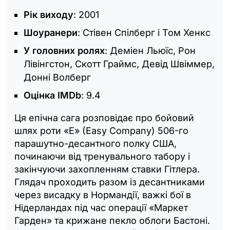
Рік виходу
: 2001
Шоуранери
: Стівен Спілберг і Том Хенкс
У головних ролях
: Деміен Льюїс, Рон
Лівінгстон, Скотт Граймс, Девід Швіммер,
Донні Волберг
Оцінка IMDb
: 9.4
Ця епічна сага розповідає про бойовий
шлях роти «E» (Easy Company) 506-го
парашутно-десантного полку США,
починаючи від тренувального табору і
закінчуючи захопленням ставки Гітлера.
Глядач проходить разом із десантниками
через висадку в Нормандії, важкі бої в
Нідерландах під час операції «Маркет
Гарден» та крижане пекло облоги Бастоні.