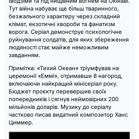
Іводзіми та під нищівним вогнем на Окінаві.
Тут війна набуває ще більш тваринного,
безжального характеру через складний
клімат, екзотичні хвороби та фанатизм
ворога. Серіал демонструє психологічне
руйнування солдатів, для яких збереження
людяності стає майже неможливим
завданням.
Примітка: «Тихий Океан» тріумфував на
церемонії «Еммі», отримавши 8 нагород,
включаючи найкращий мінісеріал року.
Бюджет проєкту перевершив своїх
попередників і сягнув неймовірних 200
мільйонів доларів. Музику до серіалу
частково писав видатний композитор Ханс
Циммер.