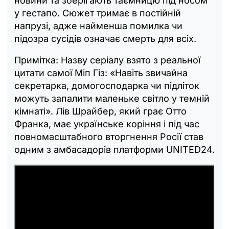
новини та зберігають таємницю під носом
у гестапо. Сюжет тримає в постійній
напрузі, адже найменша помилка чи
підозра сусідів означає смерть для всіх.
Примітка: Назву серіалу взято з реальної
цитати самої Міп Гіз: «Навіть звичайна
секретарка, домогосподарка чи підліток
можуть запалити маленьке світло у темній
кімнаті». Лів Шрайбер, який грає Отто
Франка, має українське коріння і під час
повномасштабного вторгнення Росії став
одним з амбасадорів платформи UNITED24.