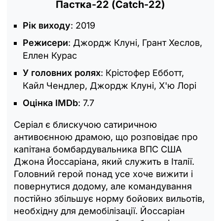
Пастка-22 (Catch-22)
Рік виходу
: 2019
Режисери
: Джордж Клуні, Грант Хеслов,
Еллен Курас
У головних ролях
: Крістофер Ебботт,
Кайл Чендлер, Джордж Клуні, Х'ю Лорі
Оцінка IMDb
: 7.7
Серіал є блискучою сатиричною
антивоєнною драмою, що розповідає про
капітана бомбардувальника ВПС США
Джона Йоссаріана, який служить в Італії.
Головний герой понад усе хоче вижити і
повернутися додому, але командування
постійно збільшує норму бойових вильотів,
необхідну для демобілізації. Йоссаріан