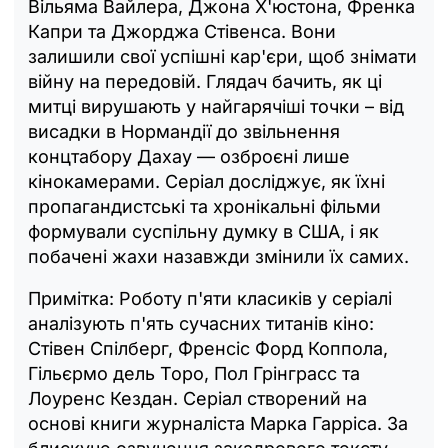
Вільяма Вайлера, Джона Х'юстона, Френка
Капри та Джорджа Стівенса. Вони
залишили свої успішні кар'єри, щоб знімати
війну на передовій. Глядач бачить, як ці
митці вирушають у найгарячіші точки – від
висадки в Нормандії до звільнення
концтабору Дахау — озброєні лише
кінокамерами. Серіал досліджує, як їхні
пропагандистські та хронікальні фільми
формували суспільну думку в США, і як
побачені жахи назавжди змінили їх самих.
Примітка: Роботу п'яти класиків у серіалі
аналізують п'ять сучасних титанів кіно:
Стівен Спілберг, Френсіс Форд Коппола,
Гільєрмо дель Торо, Пол Грінграсс та
Лоуренс Кездан. Серіал створений на
основі книги журналіста Марка Гарріса. За