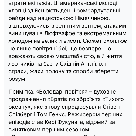
втрати екіпажів. Ці американські молоді
хлопці здійснюють денні бомбардувальні
рейди над нацистською Німеччиною,
зіштовхуючись із зенітним вогнем, атаками
винищувачів Люфтваффе та екстремальним
холодом на великій висоті. Сюжет охоплює
не лише повітряні бої, що безперечно
вражають своєю масштабністю, а й життя
льотчиків на базі у Східній Англії, їхні
страхи, жахи полону та спроби зберегти
розум.
Примітка: «Володарі повітря» – духовне
продовження «Братів по зброї» та «Тихого
океану», яке знову спродюсували Стівен
Спілберг і Том Генкс. Режисером перших
епізодів став Кері Фукунага, відомий за
винятковим першим сезоном