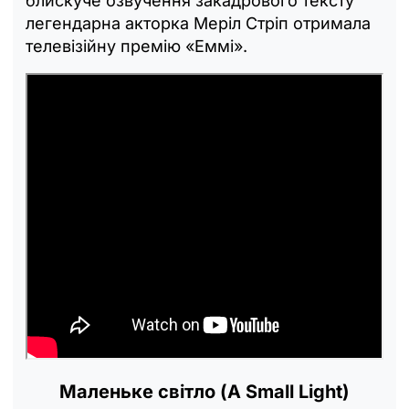
блискуче озвучення закадрового тексту
легендарна акторка Меріл Стріп отримала
телевізійну премію «Еммі».
Маленьке світло (A Small Light)