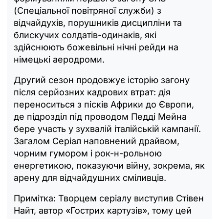
(Спеціальної повітряної служби) з
відчайдухів, порушників дисципліни та
блискучих солдатів-одинаків, які
здійснюють божевільні нічні рейди на
німецькі аеродроми.
Другий сезон продовжує історію загону
після серйозних кадрових втрат: дія
переноситься з пісків Африки до Європи,
де підрозділ під проводом Педді Мейна
бере участь у зухвалій італійській кампанії.
Загалом Серіал наповнений драйвом,
чорним гумором і рок-н-рольною
енергетикою, показуючи війну, зокрема, як
арену для відчайдушних сміливців.
Примітка: Творцем серіалу виступив Стівен
Найт, автор «Гострих картузів», тому цей