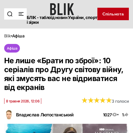
Спільнота
БЛІК - таблоїд новин України, спорт
і зірки
blik
афіша
Афіша
Не лише «Брати по зброї»: 10
серіалів про Другу світову війну,
які змусять вас не відриватися
від екранів
★
★
★
★
★
★
★
★
★
★
3 голоси
8 травня 2026, 12:06
Владислав Лютостанський
1027
1