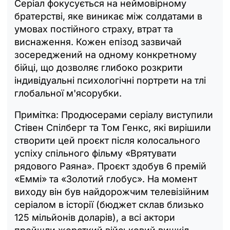
Серіал фокусується на неймовірному
братерстві, яке виникає між солдатами в
умовах постійного страху, втрат та
виснаження. Кожен епізод зазвичай
зосереджений на одному конкретному
бійці, що дозволяє глибоко розкрити
індивідуальні психологічні портрети на тлі
глобальної м'ясорубки.
Примітка: Продюсерами серіалу виступили
Стівен Спілберг та Том Генкс, які вирішили
створити цей проєкт після колосального
успіху спільного фільму «Врятувати
рядового Раяна». Проєкт здобув 6 премій
«Еммі» та «Золотий глобус». На момент
виходу він був найдорожчим телевізійним
серіалом в історії (бюджет склав близько
125 мільйонів доларів), а всі актори