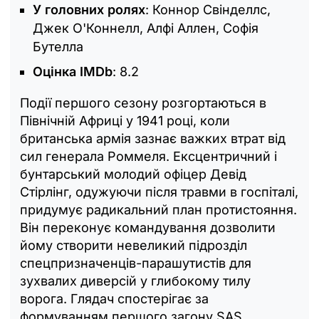
У головних ролях
: Коннор Свінделлс,
Джек О'Коннелл, Алфі Аллен, Софія
Бутелла
Оцінка IMDb
: 8.2
Події першого сезону розгортаються в
Північній Африці у 1941 році, коли
британська армія зазнає важких втрат від
сил генерала Роммеля. Ексцентричний і
бунтарський молодий офіцер Девід
Стірлінг, одужуючи після травми в госпіталі,
придумує радикальний план протистояння.
Він переконує командування дозволити
йому створити невеликий підрозділ
спецпризначенців-парашутистів для
зухвалих диверсій у глибокому тилу
ворога. Глядач спостерігає за
формуванням першого загону SAS