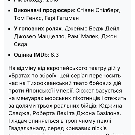
Виконавчі продюсери
: Стівен Спілберг,
Том Генкс, Гері Гетцман
У головних ролях
: Джеймс Бедж Дейл,
Джозеф Маццелло, Рамі Малек, Джон
Сєда
Оцінка IMDb
: 8.3
На відміну від європейського театру дій у
«Братах по зброї», цей серіал переносить
нас на Тихоокеанський театр бойових дій
проти Японської імперії. Сюжет базується
на мемуарах морських піхотинців і стежить
за долями трьох реальних бійців: Юджина
Следжа, Роберта Лекі та Джона Базілона.
Глядач опиняється в тропічному пеклі
Гвадалканалу, серед кривавих пісків