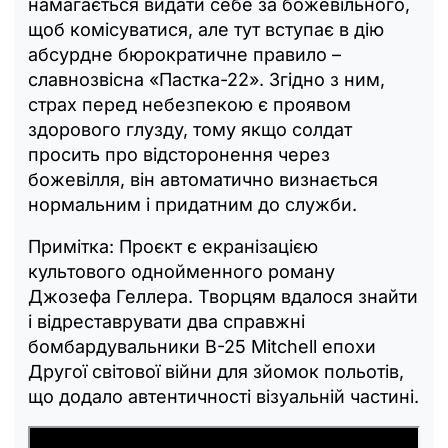
намагається видати себе за божевільного,
щоб комісуватися, але тут вступає в дію
абсурдне бюрократичне правило –
славнозвісна «Пастка-22». Згідно з ним,
страх перед небезпекою є проявом
здорового глузду, тому якщо солдат
просить про відсторонення через
божевілля, він автоматично визнається
нормальним і придатним до служби.
Примітка: Проєкт є екранізацією
культового однойменного роману
Джозефа Геллера. Творцям вдалося знайти
і відреставрувати два справжні
бомбардувальники B-25 Mitchell епохи
Другої світової війни для зйомок польотів,
що додало автентичності візуальній частині.