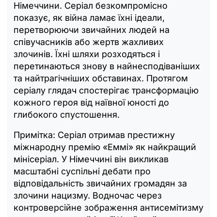
Німеччини. Серіал безкомпромісно
показує, як війна ламає їхні ідеали,
перетворюючи звичайних людей на
співучасників або жертв жахливих
злочинів. Їхні шляхи розходяться і
перетинаються знову в найнесподіваніших
та найтрагічніших обставинах. Протягом
серіалу глядач спостерігає трансформацію
кожного героя від наївної юності до
глибокого спустошення.
Примітка: Серіал отримав престижну
міжнародну премію «Еммі» як найкращий
мінісеріал. У Німеччині він викликав
масштабні суспільні дебати про
відповідальність звичайних громадян за
злочини нацизму. Водночас через
контроверсійне зображення антисемітизму