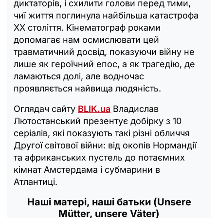
диктаторів, і схилити голови перед тими,
чиї життя поглинула найбільша катастрофа
XX століття. Кінематограф роками
допомагає нам осмислювати цей
травматичний досвід, показуючи війну не
лише як героїчний епос, а як трагедію, де
ламаються долі, але водночас
проявляється найвища людяність.
Оглядач сайту
BLIK.ua
Владислав
Лютостанський презентує добірку з 10
серіалів, які показують такі різні обличчя
Другої світової війни: від окопів Нормандії
та африканських пустель до потаємних
кімнат Амстердама і субмарини в
Атлантиці.
Наші матері, наші батьки (Unsere
Mütter, unsere Väter)