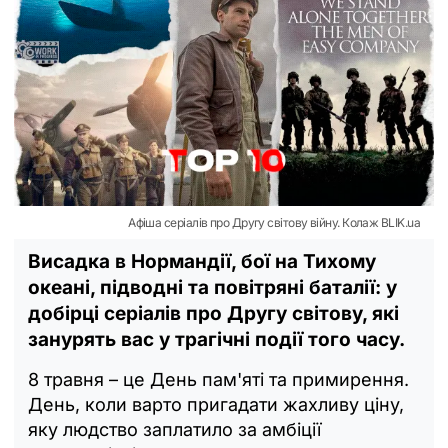
Афіша серіалів про Другу світову війну. Колаж BLIK.ua
Висадка в Нормандії, бої на Тихому
океані, підводні та повітряні баталії: у
добірці серіалів про Другу світову, які
занурять вас у трагічні події того часу.
8 травня – це День пам'яті та примирення.
День, коли варто пригадати жахливу ціну,
яку людство заплатило за амбіції