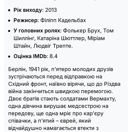
Рік виходу
: 2013
Режисер
: Філіпп Кадельбах
У головних ролях
: Фолькер Брух, Том
Шиллінг, Катаріна Шюттлер, Міріам
Штайн, Людвіг Трепте.
Оцінка IMDb
: 8.4
Берлін, 1941 рік, п'ятеро молодих друзів
зустрічаються перед відправкою на
Східний фронт, наївно вірячи, що до Різдва
війна закінчиться швидкою перемогою.
Двоє братів стають солдатами Вермахту,
одна дівчина вирушає медсестрою на
передову, ще одна мріє про кар'єру
співачки, а п'ятий – єврей, який
відчайдушно намагається втекти з