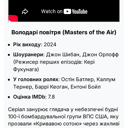
Володарі повітря (Masters of the Air)
Рік виходу
: 2024
Шоуранери
: Джон Шибан, Джон Орлофф
(Режисер перших епізодів: Кері
Фукунага)
У головних ролях
: Остін Батлер, Каллум
Тернер, Баррі Кеоган, Ентоні Бойл
Оцінка IMDb
: 7.8
Серіал занурює глядача у небезпечні будні
100-ї бомбардувальної групи ВПС США, яку
прозвали «Кривавою сотою» через жахливі