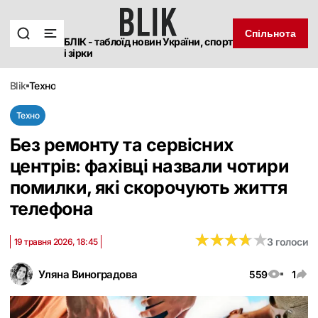
Спільнота
БЛІК - таблоїд новин України, спорт
і зірки
blik
техно
Техно
Без ремонту та сервісних
центрів: фахівці назвали чотири
помилки, які скорочують життя
телефона
★
★
★
★
★
★
★
★
★
★
3 голоси
19 травня 2026, 18:45
Уляна Виноградова
559
1