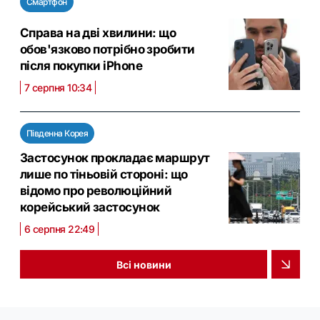
Смартфон
Справа на дві хвилини: що
обов'язково потрібно зробити
після покупки iPhone
7 серпня 10:34
Південна Корея
Застосунок прокладає маршрут
лише по тіньовій стороні: що
відомо про революційний
корейський застосунок
6 серпня 22:49
Всі новини