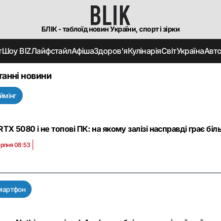
БЛІК - таблоїд новин України, спорт і зірки
т
Шоу BIZ
Лайфстайл
Афіша
Здоров'я
Кулінарія
Світ
Україна
Авт
танні новини
ймінг
RTX 5080 і не топові ПК: на якому залізі насправді грає біл
ерпня 08:53
мартфон