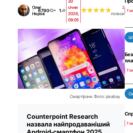
Про
30
Олег
січня
2
★
★
★
★
★
★
★
★
★
★
6790
1
7 с
Норов
2026,
голоси
09:05
Шт
Без
пла
7 с
С
Смартфони. Фото: pixabay
Спр
Counterpoint Research
назвала найпродаваніший
7 с
Android‑смартфон 2025