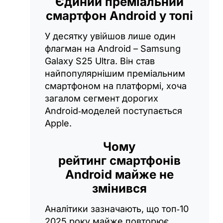
Єдиний преміальний
смартфон Android у топі
У десятку увійшов лише один
флагман на Android – Samsung
Galaxy S25 Ultra. Він став
найпопулярнішим преміальним
смартфоном на платформі, хоча
загалом сегмент дорогих
Android‑моделей поступається
Apple.
Чому
рейтинг
смартфонів
Android
майже не
змінився
Аналітики зазначають, що топ‑10
2025 року майже повторює