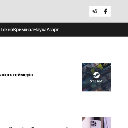
о
Техно
Кримінал
Наука
Азарт
ьшість геймерів