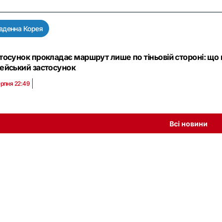
вденна Корея
тосунок прокладає маршрут лише по тіньовій стороні: що
ейський застосунок
ерпня 22:49
Всі новини