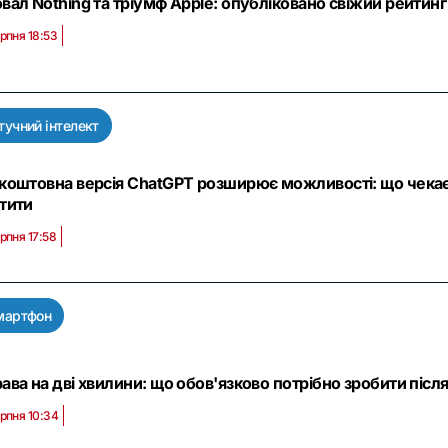
вал Nothing та тріумф Apple: опубліковано свіжий рейтинг
ерпня 18:53
учний інтелект
коштовна версія ChatGPT розширює можливості: що чекає н
тити
ерпня 17:58
мартфон
ава на дві хвилини: що обов'язково потрібно зробити післ
ерпня 10:34