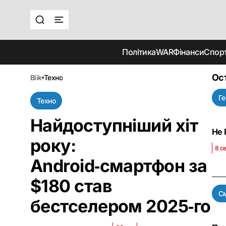
Політика
WAR
Фінанси
Спор
Ос
blik
техно
Ге
Техно
Найдоступніший хіт
Не 
року:
8 с
Android‑смартфон за
$180 став
С
бестселером 2025‑го