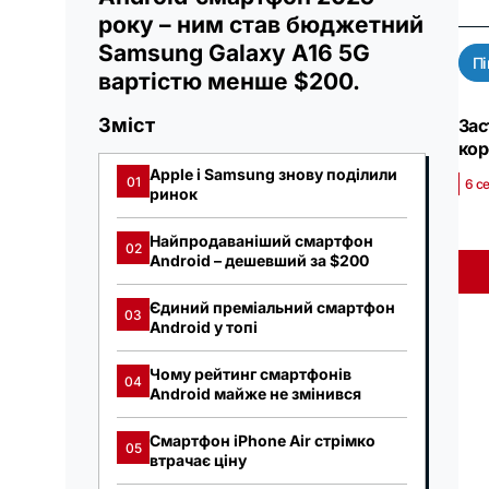
року – ним став бюджетний
Samsung Galaxy A16 5G
Пі
вартістю менше $200.
Зміст
Зас
кор
Apple і Samsung знову поділили
01
6 с
ринок
Найпродаваніший смартфон
02
Android – дешевший за $200
Єдиний преміальний смартфон
03
Android у топі
Чому рейтинг смартфонів
04
Android майже не змінився
Смартфон iPhone Air стрімко
05
втрачає ціну