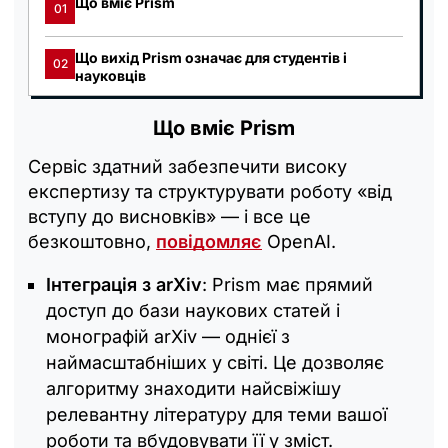
Що вміє Prism
01
Що вихід Prism означає для студентів і
02
науковців
Що вміє Prism
Cервіс здатний забезпечити високу
експертизу та структурувати роботу «від
вступу до висновків» — і все це
безкоштовно,
повідомляє
OpenAI.
Інтеграція з arXiv
: Prism має прямий
доступ до бази наукових статей і
монографій arXiv — однієї з
наймасштабніших у світі. Це дозволяє
алгоритму знаходити найсвіжішу
релевантну літературу для теми вашої
роботи та вбудовувати її у зміст.