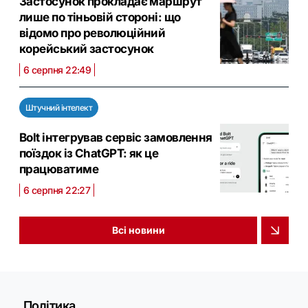
Застосунок прокладає маршрут
лише по тіньовій стороні: що
відомо про революційний
корейський застосунок
6 серпня 22:49
Штучний інтелект
Bolt інтегрував сервіс замовлення
поїздок із ChatGPT: як це
працюватиме
6 серпня 22:27
Всі новини
Політика