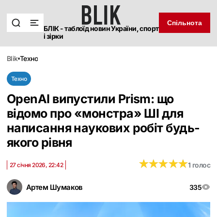
Спільнота
БЛІК - таблоїд новин України, спорт
і зірки
blik
техно
Техно
OpenAI випустили Prism: що
відомо про «монстра» ШІ для
написання наукових робіт будь-
якого рівня
★
★
★
★
★
★
★
★
★
★
1 голос
27 січня 2026, 22:42
Артем Шумаков
335